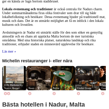
ger en känsla av lugn bortom stadsbruset.
Lokala evenemang och traditioner
är också centrala för Nadurs charm.
Under sommarmånaderna firas olika festivaler som drar till sig både
lokalbefolkning och besökare. Dessa evenemang bjuder på traditionell mat,
musik och dans. Det är en utmärkt möjlighet att få en inblick i den lokala
kulturen och livsstilen.
Avslutningsvis är Nadur ett utmärkt ställe för den som söker en gemytlig
atmosfär och en chans att upptäcka Malta bortom de mer turistiska
områdena. Med sina historiska platser, natursköna landskap och rika
traditioner, erbjuder staden en minnesvärd upplevelse för besökare.
Läs mer »
Michelin restauranger i- eller nära
ION Harbour by 
Fernan
Simon Rogan
Noni
Bahia
Under Grain
Gastro
Bästa hotellen i Nadur, Malta