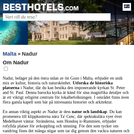
BESTHOTELS
Sv
.COM
Malta
Nadur
Om Nadur
Nadur, beläget på den östra sidan av ön Gozo i Malta, erbjuder en unik
mix av kultur, historia och naturskönhet.
Utforska de historiska
platserna
i Nadur, där du kan besöka den imponerande kyrkan St. Peter
and St. Paul. Denna barocka kyrka är känd för sina magnifika detaljer och
är ett viktigt religiöst centrum för lokalbefolkningen. I området finns även
flera gamla kapell som bär på intressanta historier och arkitektur.
En annan viktig aspekt av Nadur är dess
natur och landskap
. Du kan
promenera till klippkusterna nära Ta' Cenc, där spektakulära vyer över
Medelhavet väntar. Stränderna, som Hondoq ir-Rummien, erbjuder
rofyllda platser för avkoppling och simning. För den som tycker om
vandring finns det många stigar som tar dig genom den vackra naturen och