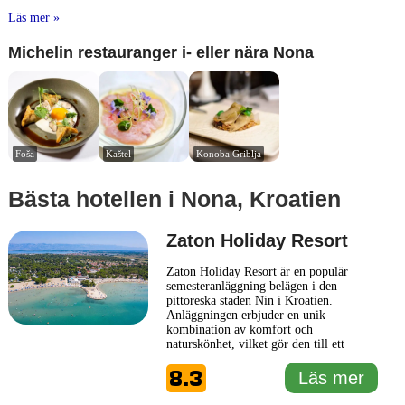
Läs mer »
Michelin restauranger i- eller nära Nona
Foša
Kaštel
Konoba Griblja
Bästa hotellen i Nona, Kroatien
Zaton Holiday Resort
Zaton Holiday Resort är en populär
semesteranläggning belägen i den
pittoreska staden Nin i Kroatien.
Anläggningen erbjuder en unik
kombination av komfort och
naturskönhet, vilket gör den till ett
utmärkt val för både familjer och par.
8.3
Zeven har en varierad boendeupplevelse,
Läs mer
inklusive stugor och mobilhem, vilket
ger gästerna möjlighet att välja det
1 km