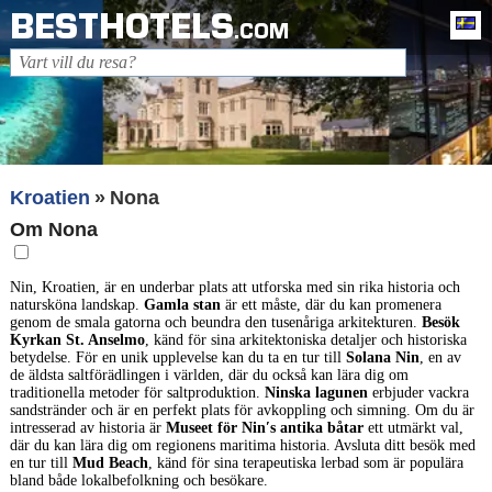
BESTHOTELS
Sv
.COM
Kroatien
Nona
Om Nona
Nin, Kroatien, är en underbar plats att utforska med sin rika historia och
natursköna landskap.
Gamla stan
är ett måste, där du kan promenera
genom de smala gatorna och beundra den tusenåriga arkitekturen.
Besök
Kyrkan St. Anselmo
, känd för sina arkitektoniska detaljer och historiska
betydelse. För en unik upplevelse kan du ta en tur till
Solana Nin
, en av
de äldsta saltförädlingen i världen, där du också kan lära dig om
traditionella metoder för saltproduktion.
Ninska lagunen
erbjuder vackra
sandstränder och är en perfekt plats för avkoppling och simning. Om du är
intresserad av historia är
Museet för Ninʹs antika båtar
ett utmärkt val,
där du kan lära dig om regionens maritima historia. Avsluta ditt besök med
en tur till
Mud Beach
, känd för sina terapeutiska lerbad som är populära
bland både lokalbefolkning och besökare.