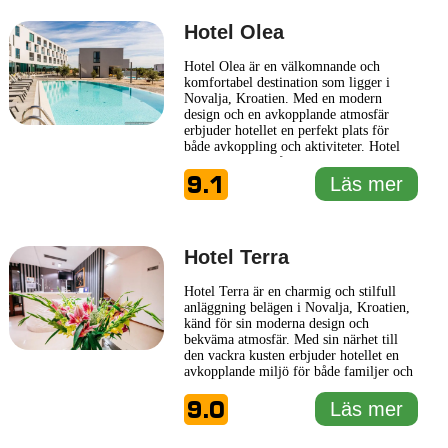
Hotel In Excelsis
... Läs mer
Hotel Olea
Hotel Olea är en välkomnande och
komfortabel destination som ligger i
Novalja, Kroatien. Med en modern
design och en avkopplande atmosfär
erbjuder hotellet en perfekt plats för
både avkoppling och aktiviteter. Hotel
Olea har fokus på att ge sina gäster en
9.1
personlig service och en unik upplevelse
Läs mer
under hela sin vistelse. Hotellet har en
rad bekväma rum och sviter, alla inredda
med stil och med moderna
... Läs mer
Hotel Terra
Hotel Terra är en charmig och stilfull
anläggning belägen i Novalja, Kroatien,
känd för sin moderna design och
bekväma atmosfär. Med sin närhet till
den vackra kusten erbjuder hotellet en
avkopplande miljö för både familjer och
par. Rummen är eleganta och smakfullt
9.0
inredda, vilket skapar en inbjudande
Läs mer
känsla. Varje rum är utrustat med
moderna bekvämligheter för att