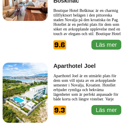
Boškinac
Boutique Hotel Boškinac är en charmig
tillflyktsort belägen i den pittoreska
staden Novalja på den kroatiska ön Pag.
Hotellet är en perfekt plats för dem som
söker en avkopplande upplevelse med en
touch av elegans och stil. Boutique Hotel
Boškinac strävar efter att erbjuda sina
9.6
gäster en genuin och personlig vistelse
Läs mer
där detaljerna är noggrant genomtänkta
för att skapa en inbjudande atmosfär.
Hotellet
... Läs mer
Aparthotel Joel
Aparthotel Joel är en utmärkt plats för
dem som vill njuta av en avkopplande
semester i Novalja, Kroatien. Hotellet
erbjuder rymliga och bekväma
lägenheter som är perfekt anpassade för
både korta och längre vistelser. Varje
lägenhet är utrustad med moderna
9.3
bekvämligheter som kök, privat badrum
Läs mer
och luftkonditionering, vilket ger en
hemtrevlig känsla. Aparthotel Joel ligger
nära den vackra stranden
... Läs mer