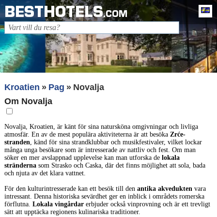
BESTHOTELS
Sv
.COM
Kroatien
Pag
Novalja
Om Novalja
Novalja, Kroatien, är känt för sina natursköna omgivningar och livliga
atmosfär. En av de mest populära aktiviteterna är att besöka
Zrće-
stranden
, känd för sina strandklubbar och musikfestivaler, vilket lockar
många unga besökare som är intresserade av nattliv och fest. Om man
söker en mer avslappnad upplevelse kan man utforska de
lokala
stränderna
som Strasko och Caska, där det finns möjlighet att sola, bada
och njuta av det klara vattnet.
För den kulturintresserade kan ett besök till den
antika akvedukten
vara
intressant. Denna historiska sevärdhet ger en inblick i områdets romerska
förflutna.
Lokala vingårdar
erbjuder också vinprovning och är ett trevligt
sätt att upptäcka regionens kulinariska traditioner.