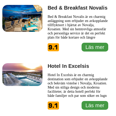
Bed & Breakfast Novalis
Bed & Breakfast Novalis är en charmig
anläggning som erbjuder en avkopplande
tillflyktsort i hjärtat av Novalja,
Kroatien. Med sin hemtrevliga atmosfär
och personliga service är det en perfekt
plats för både kortare och längre
vistelser. Hotellet har en stilfull
9.1
inredning som kombinerar modern
Läs mer
design med traditionella inslag, vilket
skapar en varm och välkomnande miljö
för alla gäster. Bland faciliteterna
... Läs
mer
Hotel In Excelsis
Hotel In Excelsis är en charmig
destination som erbjuder en avkopplande
och bekväm vistelse i Novalja, Kroatien.
Med sin stiliga design och moderna
faciliteter, är detta hotell perfekt för
både familjer och par som söker en lugn
tillflykt. Hotellet kombinerar traditionell
9.1
kroatisk gästfrihet med moderna
Läs mer
bekvämligheter för att säkerställa en
minnesvärd upplevelse för alla gäster. På