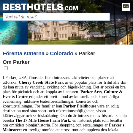
BESTHOTELS
Sv
.COM
Förenta staterna
Colorado
Parker
Om Parker
I Parker, USA, finns det flera intressanta aktiviteter och platser att
utforska.
Cherry Creek State Park
är en populär plats för friluftsliv där
du kan njuta av vandring, cykling och fågelskådning. Det är också en bra
plats för picknick och att koppla av i naturen.
Parker Arts, Culture &
Events Center
erbjuder ett brett utbud av kulturella och konstnärliga
evenemang, inklusive teaterföreställningar, konserter och
konstutställningar. För familjer kan
Parker Fieldhouse
vara en rolig
destination med sina sport- och rekreationsmöjligheter, såsom
klätterväggar och skridskoåkning. Om du är intresserad av historia kan du
besöka
The 17 Mile House Farm Park
, en historisk plats som berättar
om områdets pionjärhistoria. För shopping och restauranger är
Parker's
Mainstreet
ett trevligt område att strosa runt och uppleva den lokala