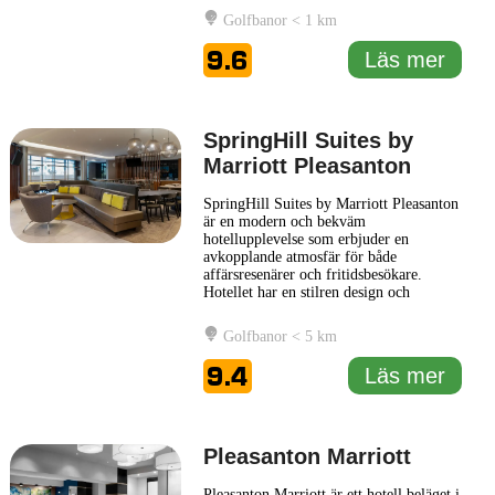
upplevelse. Hotellets eleganta inredning
Golfbanor < 1 km
kombinerar klassisk stil med moderna
bekvämligheter, vilket garanterar en
9.6
Läs mer
trivsam vistelse för alla gäster. När
... Läs
mer
SpringHill Suites by
Marriott Pleasanton
SpringHill Suites by Marriott Pleasanton
är en modern och bekväm
hotellupplevelse som erbjuder en
avkopplande atmosfär för både
affärsresenärer och fritidsbesökare.
Hotellet har en stilren design och
praktiska bekvämligheter som gör
vistelsen både komfortabel och bekväm.
Golfbanor < 5 km
Gästerna kan njuta av rymliga sviter som
är utrustade med en separat arbets- och
9.4
Läs mer
sovdel, vilket ger gott om utrymme för
arbete
... Läs mer
Pleasanton Marriott
Pleasanton Marriott är ett hotell beläget i