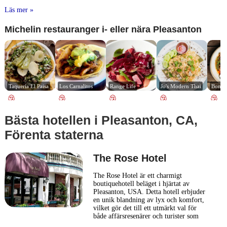
Läs mer »
Michelin restauranger i- eller nära Pleasanton
Taquería El Paisa
Los Carnalitos
Range Life
Jo's Modern Thai
Bombe
Bästa hotellen i Pleasanton, CA,
Förenta staterna
The Rose Hotel
The Rose Hotel är ett charmigt
boutiquehotell beläget i hjärtat av
Pleasanton, USA. Detta hotell erbjuder
en unik blandning av lyx och komfort,
vilket gör det till ett utmärkt val för
både affärsresenärer och turister som
söker en personlig och minnesvärd