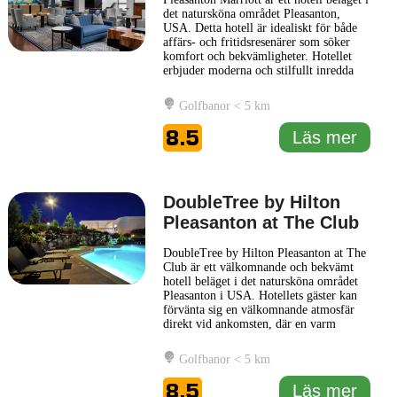
det natursköna området Pleasanton,
USA. Detta hotell är idealiskt för både
affärs- och fritidsresenärer som söker
komfort och bekvämligheter. Hotellet
erbjuder moderna och stilfullt inredda
rum, utformade för att ge gästerna en
avkopplande vistelse. Varje rum är
Golfbanor < 5 km
utrustat med bekvämligheter som
kostnadsfritt Wi-Fi, platt-TV och
8.5
Läs mer
bekväma sängar för att säkerställa
... Läs
mer
DoubleTree by Hilton
Pleasanton at The Club
DoubleTree by Hilton Pleasanton at The
Club är ett välkomnande och bekvämt
hotell beläget i det natursköna området
Pleasanton i USA. Hotellets gäster kan
förvänta sig en välkomnande atmosfär
direkt vid ankomsten, där en varm
chokladkaka vid incheckningen sätter
tonen för en behaglig vistelse. Hotellet
Golfbanor < 5 km
erbjuder moderna och välutrustade
bekvämligheter som gör det till ett
8.5
Läs mer
populärt val för både affärs-
... Läs mer