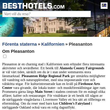
BESTHOTELS
Sv
.COM
Förenta staterna
Kalifornien
Pleasanton
Om Pleasanton
Pleasanton är en charmig stad i Kalifornien som erbjuder flera intressanta
aktiviteter och sevärdheter. Ett besök till
Alameda County Fairgrounds
är väl värt tiden, särskilt om du är i stan under sommarens stora
länsmarknad.
Pleasanton Ridge Regional Park
ger utmärkta möjligheter
till vandring och naturupplevelser, med sina imponerande vyer och
välskötta stigar. För kulturintresserade kan en kväll på
Firehouse Arts
Center
vara givande, där lokala teater- och musikföreställningar äger rum.
Promenera gärna längs
Main Street
i stadens centrum för en mängd olika
affärer, kaféer och restauranger. För vinälskare är ett besök till någon av
de närliggande vingårdarna i Livermore Valley ett bra sätt att tillbringa en
eftermiddag. Om du reser med barn kan
Children’s Fairyland
i
närliggande Oakland också vara en rolig dagsutflykt.