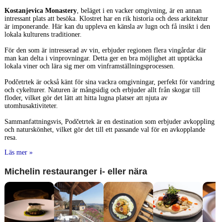
Kostanjevica Monastery
, beläget i en vacker omgivning, är en annan
intressant plats att besöka. Klostret har en rik historia och dess arkitektur
är imponerande. Här kan du uppleva en känsla av lugn och få insikt i den
lokala kulturens traditioner.
För den som är intresserad av vin, erbjuder regionen flera vingårdar där
man kan delta i vinprovningar. Detta ger en bra möjlighet att upptäcka
lokala viner och lära sig mer om vinframställningsprocessen.
Podčetrtek är också känt för sina vackra omgivningar, perfekt för vandring
och cykelturer. Naturen är mångsidig och erbjuder allt från skogar till
floder, vilket gör det lätt att hitta lugna platser att njuta av
utomhusaktiviteter.
Sammanfattningsvis, Podčetrtek är en destination som erbjuder avkoppling
och naturskönhet, vilket gör det till ett passande val för en avkopplande
resa.
Läs mer »
Michelin restauranger i- eller nära