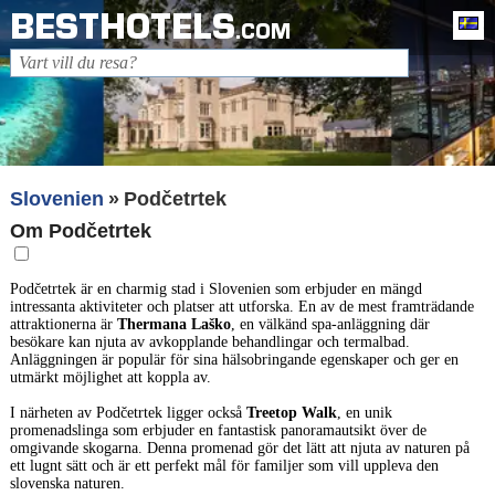
BESTHOTELS
Sv
.COM
Slovenien
Podčetrtek
Om Podčetrtek
Podčetrtek är en charmig stad i Slovenien som erbjuder en mängd
intressanta aktiviteter och platser att utforska. En av de mest framträdande
attraktionerna är
Thermana Laško
, en välkänd spa-anläggning där
besökare kan njuta av avkopplande behandlingar och termalbad.
Anläggningen är populär för sina hälsobringande egenskaper och ger en
utmärkt möjlighet att koppla av.
I närheten av Podčetrtek ligger också
Treetop Walk
, en unik
promenadslinga som erbjuder en fantastisk panoramautsikt över de
omgivande skogarna. Denna promenad gör det lätt att njuta av naturen på
ett lugnt sätt och är ett perfekt mål för familjer som vill uppleva den
slovenska naturen.