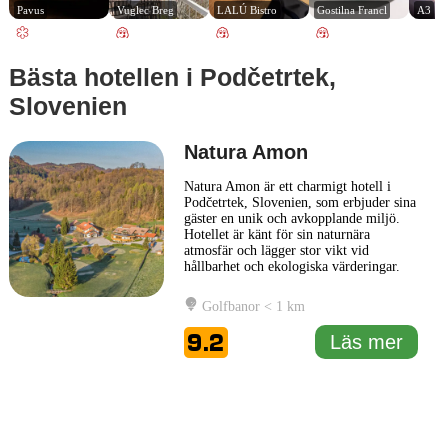
Pavus
Vuglec Breg
LALÚ Bistro
Gostilna Francl
A3
Bästa hotellen i Podčetrtek,
Slovenien
Natura Amon
Natura Amon är ett charmigt hotell i
Podčetrtek, Slovenien, som erbjuder sina
gäster en unik och avkopplande miljö.
Hotellet är känt för sin naturnära
atmosfär och lägger stor vikt vid
hållbarhet och ekologiska värderingar.
Gästerna kan njuta av stilfullt inredda
rum som kombinerar modern komfort
Golfbanor < 1 km
med en hemtrevlig känsla. Natura Amon
har även ett fokus på hälsa och
9.2
Läs mer
välbefinnande, vilket återspeglas
... Läs
mer
1 km
3000 ft
Leaflet
|
© Carto, under CC BY 3.0. Data by
OpenStreetMap, under ODbL
+