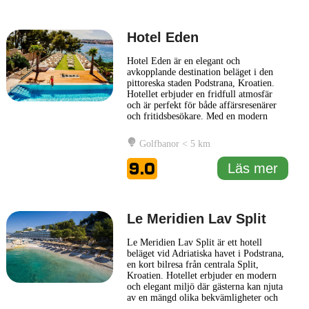
mer
Hotel Eden
Hotel Eden är en elegant och
avkopplande destination beläget i den
pittoreska staden Podstrana, Kroatien.
Hotellet erbjuder en fridfull atmosfär
och är perfekt för både affärsresenärer
och fritidsbesökare. Med en modern
design och genomtänkta bekvämligheter,
strävar Hotel Eden efter att ge sina
Golfbanor < 5 km
gäster en komfortabel och minnesvärd
vistelse. Hotellet har en rad faciliteter
9.0
Läs mer
som gör det möjligt för gästerna
... Läs
mer
Le Meridien Lav Split
Le Meridien Lav Split är ett hotell
beläget vid Adriatiska havet i Podstrana,
en kort bilresa från centrala Split,
Kroatien. Hotellet erbjuder en modern
och elegant miljö där gästerna kan njuta
av en mängd olika bekvämligheter och
faciliteter, vilket gör det till en utmärkt