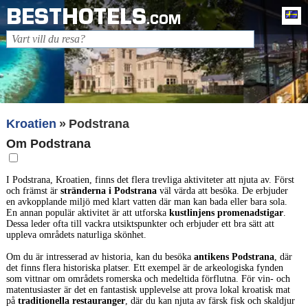
BESTHOTELS
Sv
.COM
Kroatien
Podstrana
Om Podstrana
I Podstrana, Kroatien, finns det flera trevliga aktiviteter att njuta av. Först
och främst är
stränderna i Podstrana
väl värda att besöka. De erbjuder
en avkopplande miljö med klart vatten där man kan bada eller bara sola.
En annan populär aktivitet är att utforska
kustlinjens promenadstigar
.
Dessa leder ofta till vackra utsiktspunkter och erbjuder ett bra sätt att
uppleva områdets naturliga skönhet.
Om du är intresserad av historia, kan du besöka
antikens Podstrana
, där
det finns flera historiska platser. Ett exempel är de arkeologiska fynden
som vittnar om områdets romerska och medeltida förflutna. För vin- och
matentusiaster är det en fantastisk upplevelse att prova lokal kroatisk mat
på
traditionella restauranger
, där du kan njuta av färsk fisk och skaldjur