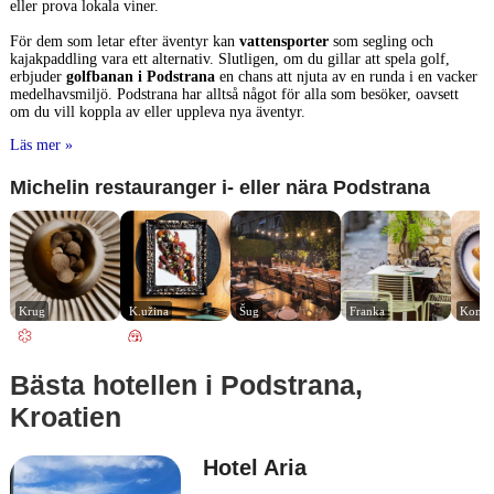
eller prova lokala viner.
För dem som letar efter äventyr kan
vattensporter
som segling och
kajakpaddling vara ett alternativ. Slutligen, om du gillar att spela golf,
erbjuder
golfbanan i Podstrana
en chans att njuta av en runda i en vacker
medelhavsmiljö. Podstrana har alltså något för alla som besöker, oavsett
om du vill koppla av eller uppleva nya äventyr.
Läs mer »
Michelin restauranger i- eller nära Podstrana
Krug
K.užina
Šug
Franka
Konob
Bästa hotellen i Podstrana,
Kroatien
Hotel Aria