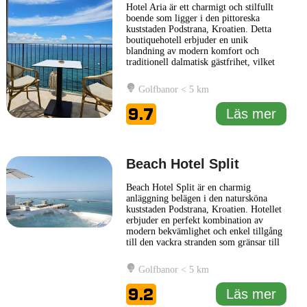
Hotel Aria är ett charmigt och stilfullt
boende som ligger i den pittoreska
kuststaden Podstrana, Kroatien. Detta
boutiquehotell erbjuder en unik
blandning av modern komfort och
traditionell dalmatisk gästfrihet, vilket
gör det till en perfekt tillflyktsort för
resenärer som söker både avkoppling och
Golfbanor < 5 km
en personlig atmosfär. Hotel Aria har
inretts med en noggrann uppmärksamhet
9.7
Läs mer
på detaljer, vilket ger
... Läs mer
Beach Hotel Split
Beach Hotel Split är en charmig
anläggning belägen i den natursköna
kuststaden Podstrana, Kroatien. Hotellet
erbjuder en perfekt kombination av
modern bekvämlighet och enkel tillgång
till den vackra stranden som gränsar till
Adriatiska havet. Gästerna uppskattar
den avkopplande atmosfären och den
Golfbanor < 5 km
vänliga servicen som gör vistelsen
trivsam. Inredningen på Beach Hotel
9.2
Läs mer
Split är elegant och stilren, med
... Läs