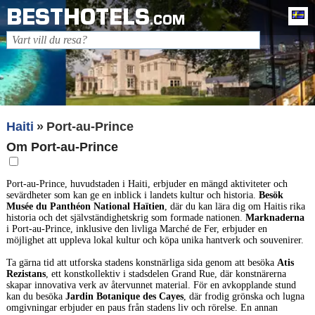
BESTHOTELS
Sv
.COM
Haiti
Port-au-Prince
Om Port-au-Prince
Port-au-Prince, huvudstaden i Haiti, erbjuder en mängd aktiviteter och
sevärdheter som kan ge en inblick i landets kultur och historia.
Besök
Musée du Panthéon National Haïtien
, där du kan lära dig om Haitis rika
historia och det självständighetskrig som formade nationen.
Marknaderna
i Port-au-Prince, inklusive den livliga Marché de Fer, erbjuder en
möjlighet att uppleva lokal kultur och köpa unika hantverk och souvenirer.
Ta gärna tid att utforska stadens konstnärliga sida genom att besöka
Atis
Rezistans
, ett konstkollektiv i stadsdelen Grand Rue, där konstnärerna
skapar innovativa verk av återvunnet material. För en avkopplande stund
kan du besöka
Jardin Botanique des Cayes
, där frodig grönska och lugna
omgivningar erbjuder en paus från stadens liv och rörelse. En annan