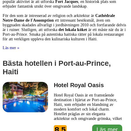
populär aktivitet är att utforska
Fort Jacques
, en historisk plats som
erbjuder fantastisk utsikt över omgivande landskap.
För den som är intresserad av religion och arkitektur är
Cathédrale
Notre-Dame de l'Assomption
ett intressant besöksmål, även om
byggnaden skadades allvarligt i jordbävningen 2010 och fortfarande delvis
är i ruiner. Slutligen, att utforska
det lokala köket
är ett måste när du är i
Port-au-Prince. Smaka på autentiska haitiska rätter på lokala restauranger
för att verkligen uppleva den kulinariska kulturen i Haiti.
Läs mer »
Bästa hotellen i Port-au-Prince,
Haiti
Hotel Royal Oasis
Hotel Royal Oasis är en framstående
destination i hjärtat av Port-au-Prince,
Haiti, som erbjuder en blandning av
modern komfort och lokal charm.
Hotellet präglas av sin eleganta
arkitektur och omgivande grönska, vilket
skapar en avkopplande miljö för
8.5
resenärer som söker både rekreation och
Läs mer