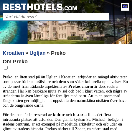
BESTHOTELS
Sv
.COM
Kroatien
Ugljan
Preko
Om Preko
Preko, en liten stad på ön Ugljan i Kroatien, erbjuder en mängd aktiviteter
som passar både naturälskare och dem som söker kulturella upplevelser. En
av de mest framträdande aspekterna av
Prekos charm
är dess vackra
stränder. Här kan besökare njuta av sol och bad i klart vatten, och några av
stränderna är även lämpliga för familjer med barn. Att ta en promenad
längs kusten ger möjlighet att uppskatta den natursköna utsikten över havet
och de omgivande öarna.
För den som är intresserad av
kultur och historia
finns det flera
intressanta platser att utforska. Den gamla kyrkan St. Michael, belägen i
stadens centrum, är ett exempel på medeltida arkitektur och erbjuder en
glimt av stadens historia. Prekos närhet till Zadar, en större stad med