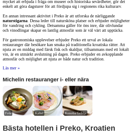
mycket att erbjuda i fråga om museer och historiska sevärdheter, gör det
enkelt att göra dagsturer för att fördjupa sig i regionens rika kulturarv.
En annan intressant aktivitet i Preko är att utforska de närliggande
naturstigarna
. Dessa leder till natursköna platser och erbjuder möjligheter
för vandring och cykling. Detsamma gäller för öns inre, där olivlundar
och vinodlingar skapar en lantlig atmosfär som är väl värt att upptäcka.
För gastronomiska upplevelser erbjuder Preko ett urval av lokala
restauranger där besökare kan smaka på traditionella kroatiska rätter. Att
njuta av en middag med färsk fisk och skaldjur, tillsammans med ett lokalt
vin, är en utmärkt avslutning på dagen. Preko erbjuder en avkopplande
atmosfär och möjlighet att njuta av både natur och tradition.
Läs mer »
Michelin restauranger i- eller nära
Foša
Kaštel
Konoba Griblja
Bästa hotellen i Preko, Kroatien