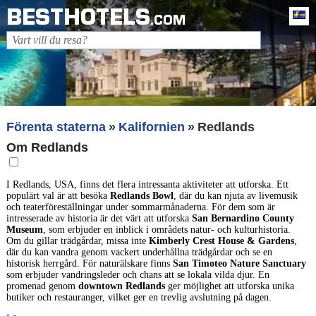
BESTHOTELS
Sv
.COM
Förenta staterna
Kalifornien
Redlands
Om Redlands
I Redlands, USA, finns det flera intressanta aktiviteter att utforska. Ett
populärt val är att besöka
Redlands Bowl
, där du kan njuta av livemusik
och teaterföreställningar under sommarmånaderna. För dem som är
intresserade av historia är det värt att utforska
San Bernardino County
Museum
, som erbjuder en inblick i områdets natur- och kulturhistoria.
Om du gillar trädgårdar, missa inte
Kimberly Crest House & Gardens
,
där du kan vandra genom vackert underhållna trädgårdar och se en
historisk herrgård. För naturälskare finns
San Timoteo Nature Sanctuary
som erbjuder vandringsleder och chans att se lokala vilda djur. En
promenad genom
downtown Redlands
ger möjlighet att utforska unika
butiker och restauranger, vilket ger en trevlig avslutning på dagen.