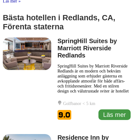
Läs mer »
Bästa hotellen i Redlands, CA,
Förenta staterna
SpringHill Suites by
Marriott Riverside
Redlands
SpringHill Suites by Marriott Riverside
Redlands är en modern och bekväm
anläggning som erbjuder gästerna en
avkopplande atmosfär för både affärs-
och fritidsresenärer. Med en stilren
design och välutrustade sviter är hotellet
perfekt för dem som söker en praktisk
och funktionell upplevelse. Varje svit är
Golfbanor < 5 km
försedd med en separerad arbets- och
sovdel, vilket ger gästerna möjlighet att
9.0
Läs mer
arbeta effektivt
... Läs mer
Residence Inn by