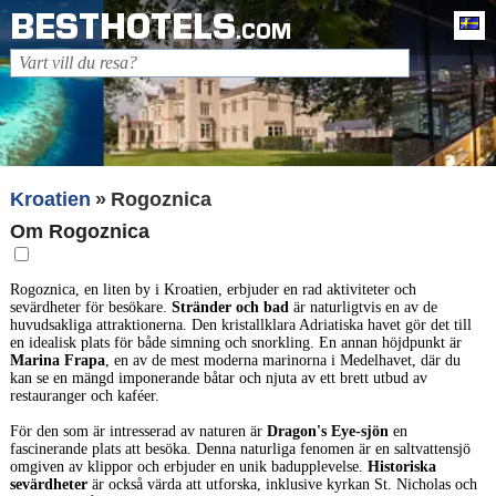
BESTHOTELS
Sv
.COM
Kroatien
Rogoznica
Om Rogoznica
Rogoznica, en liten by i Kroatien, erbjuder en rad aktiviteter och
sevärdheter för besökare.
Stränder och bad
är naturligtvis en av de
huvudsakliga attraktionerna. Den kristallklara Adriatiska havet gör det till
en idealisk plats för både simning och snorkling. En annan höjdpunkt är
Marina Frapa
, en av de mest moderna marinorna i Medelhavet, där du
kan se en mängd imponerande båtar och njuta av ett brett utbud av
restauranger och kaféer.
För den som är intresserad av naturen är
Dragon's Eye-sjön
en
fascinerande plats att besöka. Denna naturliga fenomen är en saltvattensjö
omgiven av klippor och erbjuder en unik badupplevelse.
Historiska
sevärdheter
är också värda att utforska, inklusive kyrkan St. Nicholas och