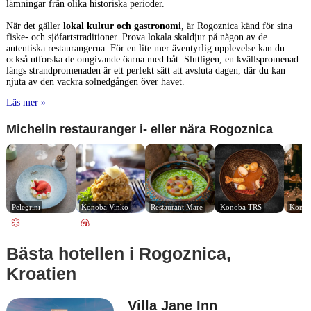
lämningar från olika historiska perioder.
När det gäller
lokal kultur och gastronomi
, är Rogoznica känd för sina
fiske- och sjöfartstraditioner. Prova lokala skaldjur på någon av de
autentiska restaurangerna. För en lite mer äventyrlig upplevelse kan du
också utforska de omgivande öarna med båt. Slutligen, en kvällspromenad
längs strandpromenaden är ett perfekt sätt att avsluta dagen, där du kan
njuta av den vackra solnedgången över havet.
Läs mer »
Michelin restauranger i- eller nära Rogoznica
Pelegrini
Konoba Vinko
Restaurant Mare
Konoba TRS
Konoba
Bästa hotellen i Rogoznica,
Kroatien
Villa Jane Inn