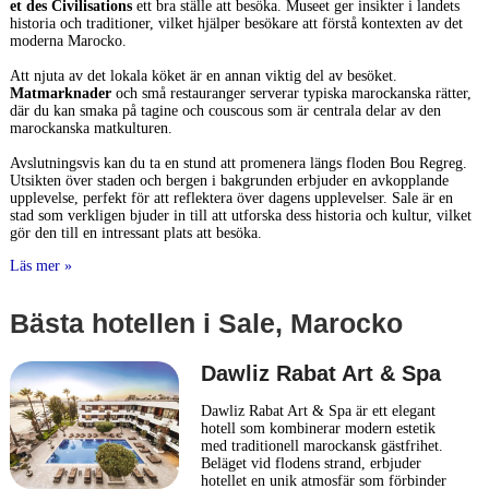
et des Civilisations
ett bra ställe att besöka. Museet ger insikter i landets
historia och traditioner, vilket hjälper besökare att förstå kontexten av det
moderna Marocko.
Att njuta av det lokala köket är en annan viktig del av besöket.
Matmarknader
och små restauranger serverar typiska marockanska rätter,
där du kan smaka på tagine och couscous som är centrala delar av den
marockanska matkulturen.
Avslutningsvis kan du ta en stund att promenera längs floden Bou Regreg.
Utsikten över staden och bergen i bakgrunden erbjuder en avkopplande
upplevelse, perfekt för att reflektera över dagens upplevelser. Sale är en
stad som verkligen bjuder in till att utforska dess historia och kultur, vilket
gör den till en intressant plats att besöka.
Läs mer »
Bästa hotellen i Sale, Marocko
Dawliz Rabat Art & Spa
Dawliz Rabat Art & Spa är ett elegant
hotell som kombinerar modern estetik
med traditionell marockansk gästfrihet.
Beläget vid flodens strand, erbjuder
hotellet en unik atmosfär som förbinder