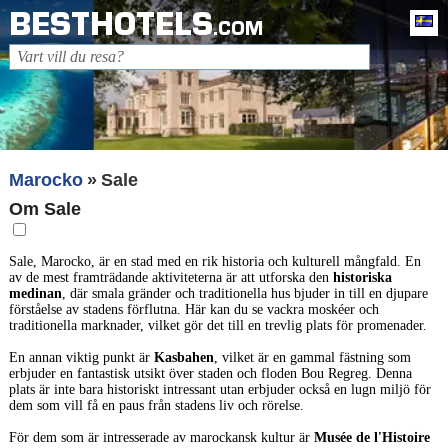
BESTHOTELS
Sv
.COM
Marocko
Sale
Om Sale
Sale, Marocko, är en stad med en rik historia och kulturell mångfald. En
av de mest framträdande aktiviteterna är att utforska den
historiska
medinan
, där smala gränder och traditionella hus bjuder in till en djupare
förståelse av stadens förflutna. Här kan du se vackra moskéer och
traditionella marknader, vilket gör det till en trevlig plats för promenader.
En annan viktig punkt är
Kasbahen
, vilket är en gammal fästning som
erbjuder en fantastisk utsikt över staden och floden Bou Regreg. Denna
plats är inte bara historiskt intressant utan erbjuder också en lugn miljö för
dem som vill få en paus från stadens liv och rörelse.
För dem som är intresserade av marockansk kultur är
Musée de l'Histoire