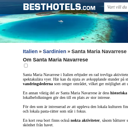
BESTHOTELS
.COM
Italien
Sardinien
Santa Maria Navarrese
Om Santa Maria Navarrese
Santa Maria Navarrese i Italien erbjuder en rad trevliga aktivite
spektakulära vyer. Här kan du njuta av avkopplande stunder på st
vandringslederna
som omger området, vilket ger möjlighet att 
En annan viktig del av Santa Maria Navarrese är dess
historiska
lokalbefolkningen gör den till en plats av stor intresse.
För den som är intresserad av att uppleva den lokala kulturen fin
och lokala pasta-rätter som står i fokus.
En kort resa bort finns också
nokta aktiviteter
, såsom båtturer 
skönhet från havet.