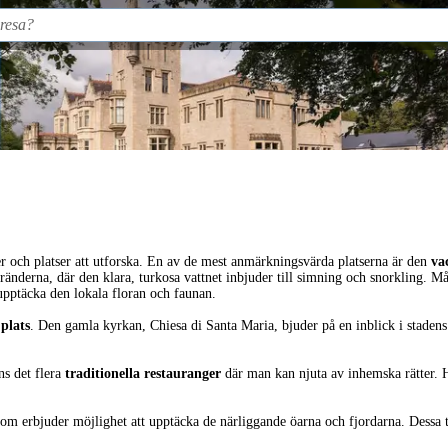
ter och platser att utforska. En av de mest anmärkningsvärda platserna är den
va
ränderna, där den klara, turkosa vattnet inbjuder till simning och snorkling. M
upptäcka den lokala floran och faunan.
 plats
. Den gamla kyrkan, Chiesa di Santa Maria, bjuder på en inblick i stadens 
ns det flera
traditionella restauranger
där man kan njuta av inhemska rätter. 
som erbjuder möjlighet att upptäcka de närliggande öarna och fjordarna. Dessa t