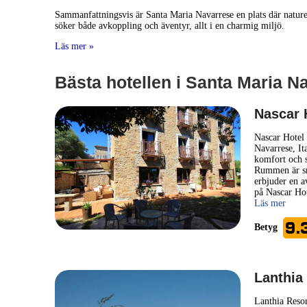
Sammanfattningsvis är Santa Maria Navarrese en plats där nature
söker både avkoppling och äventyr, allt i en charmig miljö.
Läs mer »
Bästa hotellen i Santa Maria Na
Nascar 
Nascar Hotel 
Navarrese, It
komfort och st
Rummen är sm
erbjuder en a
på Nascar Hote
Läs mer
9.
Betyg
Lanthia
Lanthia Resor