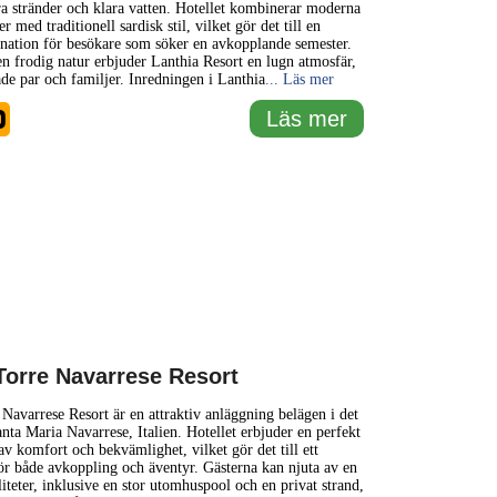
ra stränder och klara vatten. Hotellet kombinerar moderna
 med traditionell sardisk stil, vilket gör det till en
tination för besökare som söker en avkopplande semester.
 frodig natur erbjuder Lanthia Resort en lugn atmosfär,
åde par och familjer. Inredningen i Lanthia
... Läs mer
0
Läs mer
Torre Navarrese Resort
Navarrese Resort är en attraktiv anläggning belägen i det
nta Maria Navarrese, Italien. Hotellet erbjuder en perfekt
v komfort och bekvämlighet, vilket gör det till ett
ör både avkoppling och äventyr. Gästerna kan njuta av en
liteter, inklusive en stor utomhuspool och en privat strand,