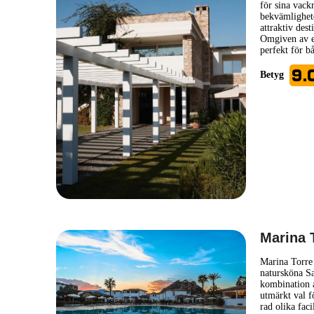
för sina vack
bekvämligheter
attraktiv des
Omgiven av en
perfekt för b
9.
Betyg
Marina 
Marina Torre 
natursköna Sa
kombination a
utmärkt val f
rad olika faci