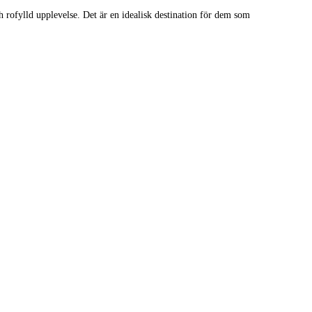
 rofylld upplevelse. Det är en idealisk destination för dem som
Leaflet
|
© Carto, under CC BY 3.0. Data by
OpenStreetMap, under ODbL