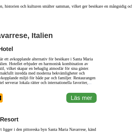
n, historien och kulturen smälter samman, vilket ger besökare en mångsidig och
varrese, Italien
1 km
3000 ft
Hotel
+
är ett avkopplande alternativ för besökare i Santa Maria
alien. Hotellet erbjuder en harmonisk kombination av
il, vilket skapar en behaglig atmosfär för sina gäster.
−
akfullt inredda med moderna bekvämligheter och
vkopplande miljö för både par och familjer. Restaurangen
l serverar lokala rätter och internationella favoriter,
...
3
Läs mer
 Resort
t ligger i den pittoreska byn Santa Maria Navarrese, känd