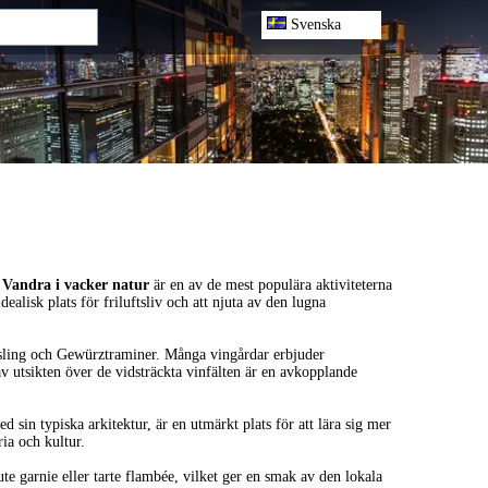
Svenska
.
Vandra i vacker natur
är en av de mest populära aktiviteterna
lisk plats för friluftsliv och att njuta av den lugna
iesling och Gewürztraminer. Många vingårdar erbjuder
av utsikten över de vidsträckta vinfälten är en avkopplande
 sin typiska arkitektur, är en utmärkt plats för att lära sig mer
ia och kultur.
te garnie eller tarte flambée, vilket ger en smak av den lokala