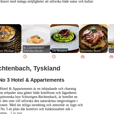
ktsort med många möjligheter att utforska både natur och kultur.
St. Laurentiushof - 
on Héritage
Schockes Küche
Die Brasserie
Weinstube Brand
Le
chtenbach, Tyskland
1 km
3000 ft
No 3 Hotel & Appartements
+
Hotel & Appartements är en inbjudande och charmig
m erbjuder sina gäster både hotellrum och lägenheter.
 pittoreska byn Schweigen-Rechtenbach, är hotellet en
−
ör den som vill utforska den natursköna omgivningen i
ionen. Med sin stiliga inredning och atmosfär av lugn och
 No 3 en plats där komfort och funktionalitet står i
terna
... Läs mer