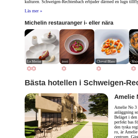
kulturen. Schweigen-Rechtenbach erbjuder därmed en lugn tillfly
Läs mer »
Michelin restauranger i- eller nära
La Merise
irori
Cheval Blanc
Mais
Bästa hotellen i Schweigen-Re
Amelie 
Amelie No 3 
anläggning so
Beläget i den
perfekt bas f
den tyska reg
ro, är Amelie
centrum. Gäs