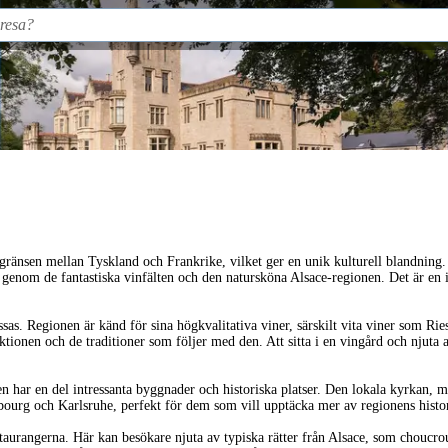
ränsen mellan Tyskland och Frankrike, vilket ger en unik kulturell blandning
enom de fantastiska vinfälten och den natursköna Alsace-regionen. Det är en idea
sas. Regionen är känd för sina högkvalitativa viner, särskilt vita viner som R
tionen och de traditioner som följer med den. Att sitta i en vingård och njuta 
 har en del intressanta byggnader och historiska platser. Den lokala kyrkan, med
sbourg och Karlsruhe, perfekt för dem som vill upptäcka mer av regionens histor
staurangerna. Här kan besökare njuta av typiska rätter från Alsace, som choucrou