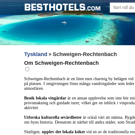
BESTHOTELS
.COM
Tyskland
Schweigen-Rechtenbach
Om Schweigen-Rechtenbach
Schweigen-Rechtenbach är en liten men charmig by belägen vid g
på platsen. I omgivningen finns många vandringsleder som leder g
atmosfären.
Besök lokala vingårdar
är en annan upplevelse som inte bör mis
provsmakning och guidade turer, vilket ger en inblick i vinproduk
aktivitet.
Utforska kulturella sevärdheter
är också värt att nämna. Bygden
om byns historia. Dessutom är närhet till andra städer, som Stra
Slutligen,
upplev det lokala köket
vid en av de traditionella re