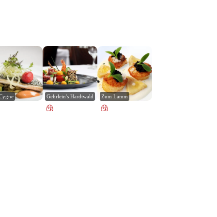
 Cygne
Gehrlein's Hardtwald
Zum Lamm
Leaflet
|
© Carto, under CC BY 3.0. Data by
OpenStreetMap, under ODbL