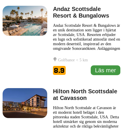
Andaz Scottsdale
Resort & Bungalows
Andaz Scottsdale Resort & Bungalows är
en unik destination som ligger i hjärtat
av Scottsdale, USA. Resorten erbjuder
en lugn och sofistikerad atmosfär med en
modern desertstil, inspirerad av den
omgivande Sonoranöknen. Anläggningen
är omgiven av vacker natur, vilket ger en
känsla av avskildhet och ro, samtidigt
Golfbanor < 5 km
som den ligger nära stadens attraktioner.
Arkitekturen och inredningen på Andaz
8.9
Läs mer
Scottsdale
... Läs mer
Hilton North Scottsdale
at Cavasson
Hilton North Scottsdale at Cavasson är
ett modernt hotell beläget i den
pittoreska staden Scottsdale, USA. Detta
hotell utmärker sig genom sin moderna
arkitektur och de rikliga bekvämligheter