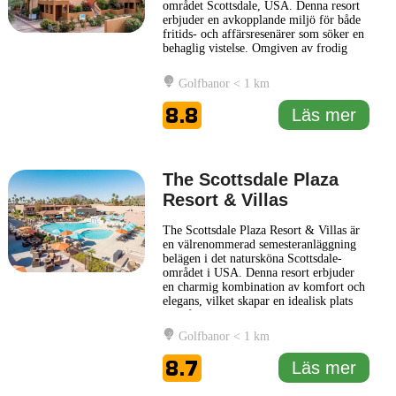
området Scottsdale, USA. Denna resort
erbjuder en avkopplande miljö för både
fritids- och affärsresenärer som söker en
behaglig vistelse. Omgiven av frodig
grönska, ger Orange Tree Resort en
känsla av lugn och ro. Den inbjudande
Golfbanor < 1 km
atmosfären på Orange Tree Resort
kompletteras av en rad bekvämligheter
8.8
Läs mer
som är utformade för att möta
... Läs mer
The Scottsdale Plaza
Resort & Villas
The Scottsdale Plaza Resort & Villas är
en välrenommerad semesteranläggning
belägen i det natursköna Scottsdale-
området i USA. Denna resort erbjuder
en charmig kombination av komfort och
elegans, vilket skapar en idealisk plats
för både avkoppling och aktiviteter.
Omgiven av den majestätiska Arizona-
Golfbanor < 1 km
öknen, erbjuder hotellet en rad faciliteter
utformade för att tillgodose både
8.7
Läs mer
affärsresenärer och turister. Gäster
... Läs
mer