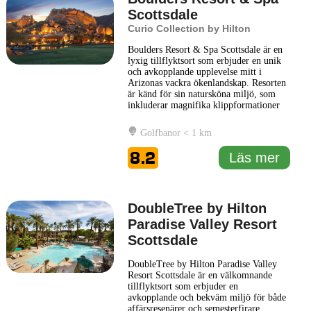
Scottsdale
Curio Collection by Hilton
Boulders Resort & Spa Scottsdale är en
lyxig tillflyktsort som erbjuder en unik
och avkopplande upplevelse mitt i
Arizonas vackra ökenlandskap. Resorten
är känd för sin natursköna miljö, som
inkluderar magnifika klippformationer
och rikligt med grönska, vilket skapar en
idealisk atmosfär för avkoppling och
Golfbanor < 1 km
rekreation. Boulders Resort & Spa har
en uppsjö av faciliteter, inklusive två
8.2
Läs mer
golfbanor av
... Läs mer
DoubleTree by Hilton
Paradise Valley Resort
Scottsdale
DoubleTree by Hilton Paradise Valley
Resort Scottsdale är en välkomnande
tillflyktsort som erbjuder en
avkopplande och bekväm miljö för både
affärsresenärer och semesterfirare.