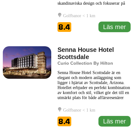
skandinaviska design och fokuserar på
funktionalitet och enkelhet. Gäster kan
njuta av rymliga rum som är utrustade
Golfbanor < 1 km
med moderna bekvämligheter, inklusive
gratis Wi-Fi, platt-TV och arbetsytor,
8.4
Läs mer
vilket gör det lätt att
... Läs mer
Senna House Hotel
Scottsdale
Curio Collection By Hilton
Senna House Hotel Scottsdale är en
elegant och modern anläggning som
ligger i hjärtat av Scottsdale, Arizona.
Hotellet erbjuder en perfekt kombination
av komfort och stil, vilket gör det till en
utmärkt plats för både affärsresenärer
och semesterfirare. Med sin närhet till
lokala attraktioner, som shopping,
Golfbanor < 1 km
restauranger och kulturella upplevelser,
är Senna House Hotel Scottsdale en
8.4
Läs mer
idealisk bas för
... Läs mer