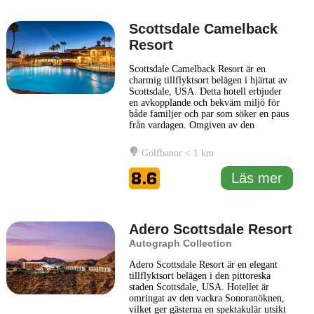
Scottsdale Camelback
Resort
Scottsdale Camelback Resort är en
charmig tillflyktsort belägen i hjärtat av
Scottsdale, USA. Detta hotell erbjuder
en avkopplande och bekväm miljö för
både familjer och par som söker en paus
från vardagen. Omgiven av den
pittoreska naturen kring Camelback
Mountain, ger resorten besökarna
Golfbanor < 1 km
fantastiska utsikter och en känsla av
lugn. Hotellet är känt för sin
8.6
Läs mer
avslappnade och vänliga atmosfär.
Gästerna
... Läs mer
Adero Scottsdale Resort
Autograph Collection
Adero Scottsdale Resort är en elegant
tillflyktsort belägen i den pittoreska
staden Scottsdale, USA. Hotellet är
omringat av den vackra Sonoranöknen,
vilket ger gästerna en spektakulär utsikt