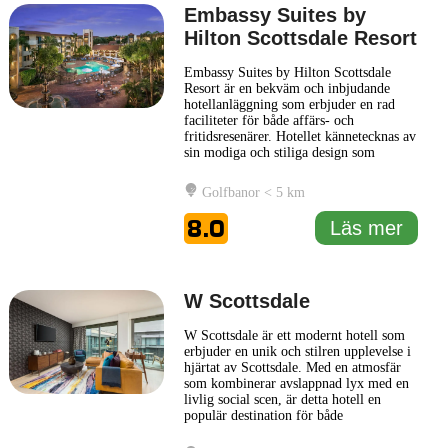
Embassy Suites by
Hilton Scottsdale Resort
Embassy Suites by Hilton Scottsdale
Resort är en bekväm och inbjudande
hotellanläggning som erbjuder en rad
faciliteter för både affärs- och
fritidsresenärer. Hotellet kännetecknas av
sin modiga och stiliga design som
kompletteras av en avslappnad atmosfär.
Gästerna kan njuta av rymliga sviter med
Golfbanor < 5 km
separata vardagsrum och sovrum, vilket
skapar en känsla av hemmet under sin
8.0
Läs mer
vistelse. Hotellet erbjuder
... Läs mer
W Scottsdale
W Scottsdale är ett modernt hotell som
erbjuder en unik och stilren upplevelse i
hjärtat av Scottsdale. Med en atmosfär
som kombinerar avslappnad lyx med en
livlig social scen, är detta hotell en
populär destination för både
affärsresenärer och turister. Hotellets
moderna design och eleganta inredning