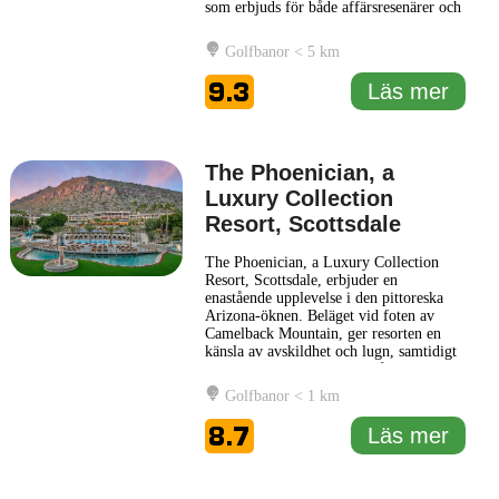
som erbjuds för både affärsresenärer och
turister. Hilton North Scottsdale at
Cavasson erbjuder sina gäster en
Golfbanor < 5 km
upplevelse som kombinerar stil och
komfort, vilket gör det till en idealisk
9.3
Läs mer
destination för dem som
... Läs mer
The Phoenician, a
Luxury Collection
Resort, Scottsdale
The Phoenician, a Luxury Collection
Resort, Scottsdale, erbjuder en
enastående upplevelse i den pittoreska
Arizona-öknen. Beläget vid foten av
Camelback Mountain, ger resorten en
känsla av avskildhet och lugn, samtidigt
som det erbjuder enkel tillgång till
Scottsdale och det bredare omgivande
Golfbanor < 1 km
området. Hotellens elegans och
sofistikering speglas i dess design och
8.7
Läs mer
inredning, där moderna faciliteter
möter
... Läs mer