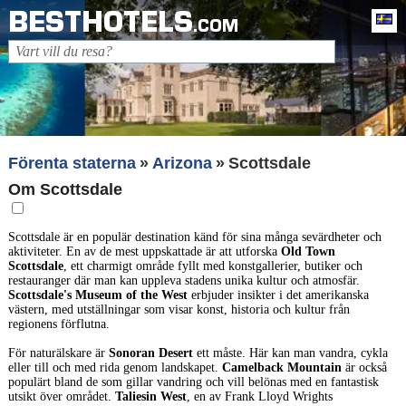
BESTHOTELS
Sv
.COM
Förenta staterna
Arizona
Scottsdale
Om Scottsdale
Scottsdale är en populär destination känd för sina många sevärdheter och
aktiviteter. En av de mest uppskattade är att utforska
Old Town
Scottsdale
, ett charmigt område fyllt med konstgallerier, butiker och
restauranger där man kan uppleva stadens unika kultur och atmosfär.
Scottsdale's Museum of the West
erbjuder insikter i det amerikanska
västern, med utställningar som visar konst, historia och kultur från
regionens förflutna.
För naturälskare är
Sonoran Desert
ett måste. Här kan man vandra, cykla
eller till och med rida genom landskapet.
Camelback Mountain
är också
populärt bland de som gillar vandring och vill belönas med en fantastisk
utsikt över området.
Taliesin West
, en av Frank Lloyd Wrights