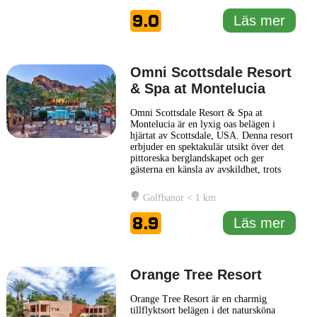
charm och ombonad känsla. Gäster på
Canopy By Hilton Scottsdale Old Town
9.0
Läs mer
kan förvänta sig moderna
bekvämligheter
... Läs mer
Omni Scottsdale Resort
& Spa at Montelucia
Omni Scottsdale Resort & Spa at
Montelucia är en lyxig oas belägen i
hjärtat av Scottsdale, USA. Denna resort
erbjuder en spektakulär utsikt över det
pittoreska berglandskapet och ger
gästerna en känsla av avskildhet, trots
sitt centrala läge nära lokala attraktioner.
Resorten är inspirerad av Andalusiens
Golfbanor < 1 km
skönhet och präglar en stil som
kombinerar traditionell europeisk charm
8.9
Läs mer
med modern komfort. Inom
... Läs mer
Orange Tree Resort
Orange Tree Resort är en charmig
tillflyktsort belägen i det natursköna