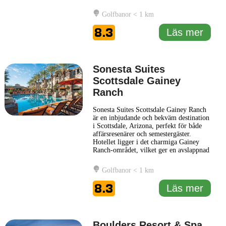
Mountains, ger hotellet gästerna en chans
att uppleva den unika skönheten i
Golfbanor < 1 km
Arizona. Hotellet erbjuder en rad
bekväma rum och sviter, utrustade med
8.3
Läs mer
moderna faciliteter för att säkerställa
...
Läs mer
Sonesta Suites
Scottsdale Gainey
Ranch
Sonesta Suites Scottsdale Gainey Ranch
är en inbjudande och bekväm destination
i Scottsdale, Arizona, perfekt för både
affärsresenärer och semestergäster.
Hotellet ligger i det charmiga Gainey
Ranch-området, vilket ger en avslappnad
atmosfär omgiven av vacker natur.
Gästerna kan njuta av de rymliga
Golfbanor < 1 km
sviterna, inredda med moderna
bekvämligheter för att skapa en behaglig
8.3
Läs mer
vistelse. Varje svit har ett fullt
... Läs mer
Boulders Resort & Spa