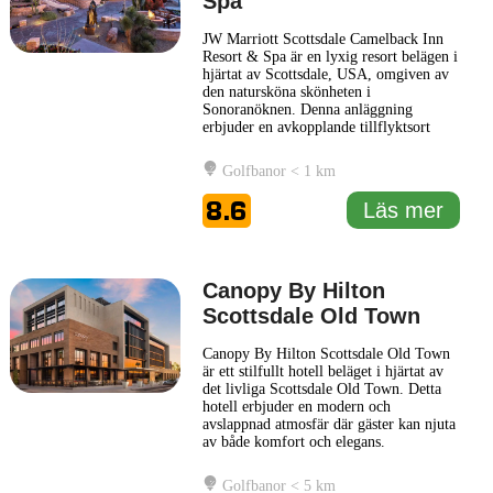
Spa
JW Marriott Scottsdale Camelback Inn
Resort & Spa är en lyxig resort belägen i
hjärtat av Scottsdale, USA, omgiven av
den natursköna skönheten i
Sonoranöknen. Denna anläggning
erbjuder en avkopplande tillflyktsort
med en perfekt balans mellan tidlös
sydvästlig charm och modern komfort.
Golfbanor < 1 km
Resorten erbjuder rymliga casitas och
sviter som kombinerar modern inredning
8.6
Läs mer
med inslag av lokal kultur, vilket ger
...
Läs mer
Canopy By Hilton
Scottsdale Old Town
Canopy By Hilton Scottsdale Old Town
är ett stilfullt hotell beläget i hjärtat av
det livliga Scottsdale Old Town. Detta
hotell erbjuder en modern och
avslappnad atmosfär där gäster kan njuta
av både komfort och elegans.
Inredningen är inspirerad av den lokala
kulturen, vilket ger hotellet en unik
Golfbanor < 5 km