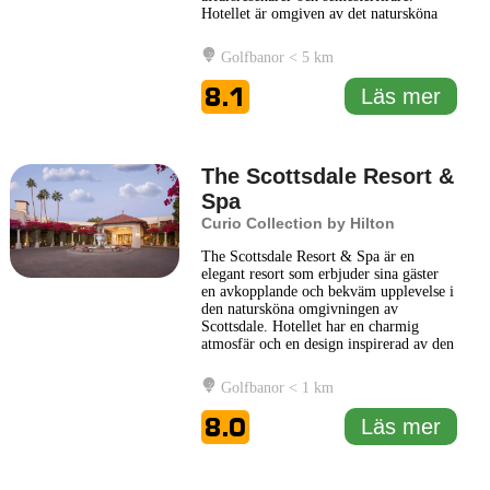
Hotellet är omgiven av det natursköna
landskapet i Scottsdale, vilket skapar en
lugn atmosfär med lätta tillgångar till
Golfbanor < 5 km
stadens många sevärdheter och
aktiviteter. På DoubleTree by Hilton
8.1
Läs mer
Paradise Valley Resort Scottsdale kan
...
Läs mer
The Scottsdale Resort &
Spa
Curio Collection by Hilton
The Scottsdale Resort & Spa är en
elegant resort som erbjuder sina gäster
en avkopplande och bekväm upplevelse i
den natursköna omgivningen av
Scottsdale. Hotellet har en charmig
atmosfär och en design inspirerad av den
lokala kulturen, vilket skapar en
inbjudande miljö för både affärs- och
Golfbanor < 1 km
fritidsresenärer. Kunderna kan njuta av
ett brett utbud av faciliteter, inklusive ett
8.0
Läs mer
fullutrustat spa som
... Läs mer