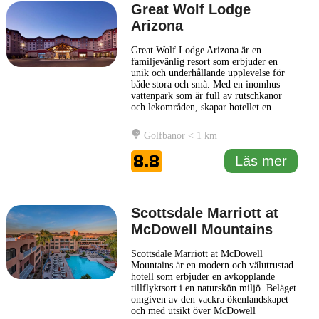
Great Wolf Lodge
Arizona
Great Wolf Lodge Arizona är en
familjevänlig resort som erbjuder en
unik och underhållande upplevelse för
både stora och små. Med en inomhus
vattenpark som är full av rutschkanor
och lekområden, skapar hotellet en
lekfull atmosfär som passar perfekt för
hela familjen. Vattenparken är en av de
Golfbanor < 1 km
främsta attraktionerna och erbjuder
spännande och varierade aktiviteter för
8.8
Läs mer
barn i alla åldrar. Hotellet har
... Läs mer
Scottsdale Marriott at
McDowell Mountains
Scottsdale Marriott at McDowell
Mountains är en modern och välutrustad
hotell som erbjuder en avkopplande
tillflyktsort i en naturskön miljö. Beläget
omgiven av den vackra ökenlandskapet
och med utsikt över McDowell