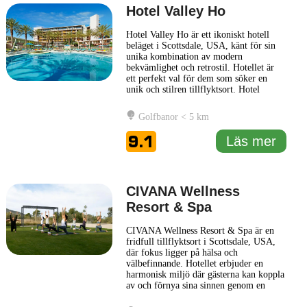
Hotel Valley Ho
Hotel Valley Ho är ett ikoniskt hotell
beläget i Scottsdale, USA, känt för sin
unika kombination av modern
bekvämlighet och retrostil. Hotellet är
ett perfekt val för dem som söker en
unik och stilren tillflyktsort. Hotel
Valley Ho har en rik historia, och
byggnadens design har bevarats för att
Golfbanor < 5 km
reflektera dess ursprungliga 1950-
talsarkitektur, kompletterad med
9.1
Läs mer
moderna detaljer och faciliteter. Inom
...
Läs mer
CIVANA Wellness
Resort & Spa
CIVANA Wellness Resort & Spa är en
fridfull tillflyktsort i Scottsdale, USA,
där fokus ligger på hälsa och
välbefinnande. Hotellet erbjuder en
harmonisk miljö där gästerna kan koppla
av och förnya sina sinnen genom en
mängd olika hälsoinriktade aktiviteter