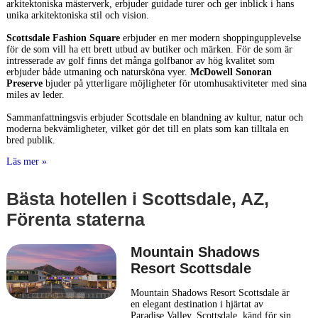
arkitektoniska mästerverk, erbjuder guidade turer och ger inblick i hans
unika arkitektoniska stil och vision.
Scottsdale Fashion Square
erbjuder en mer modern shoppingupplevelse
för de som vill ha ett brett utbud av butiker och märken. För de som är
intresserade av golf finns det många golfbanor av hög kvalitet som
erbjuder både utmaning och natursköna vyer.
McDowell Sonoran
Preserve
bjuder på ytterligare möjligheter för utomhusaktiviteter med sina
miles av leder.
Sammanfattningsvis erbjuder Scottsdale en blandning av kultur, natur och
moderna bekvämligheter, vilket gör det till en plats som kan tilltala en
bred publik.
Läs mer »
Bästa hotellen i Scottsdale, AZ,
Förenta staterna
Mountain Shadows
Resort Scottsdale
Mountain Shadows Resort Scottsdale är
en elegant destination i hjärtat av
Paradise Valley, Scottsdale, känd för sin