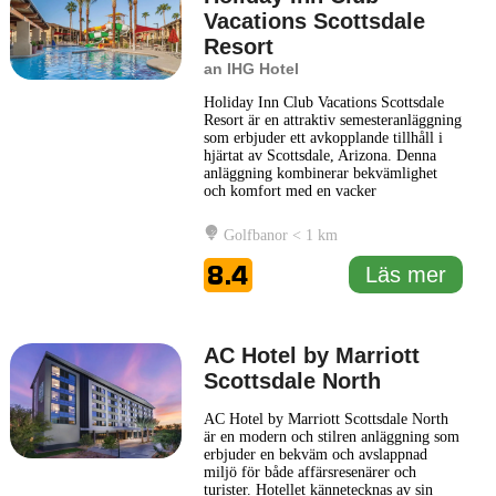
Vacations Scottsdale
Resort
an IHG Hotel
Holiday Inn Club Vacations Scottsdale
Resort är en attraktiv semesteranläggning
som erbjuder ett avkopplande tillhåll i
hjärtat av Scottsdale, Arizona. Denna
anläggning kombinerar bekvämlighet
och komfort med en vacker
ökenlandskap, vilket gör den idealisk för
både familjer och par som söker en
Golfbanor < 1 km
minnesvärd vistelse. Resorten omger sina
gäster med en mängd bekvämligheter,
8.4
Läs mer
inklusive utomhuspooler, en
... Läs mer
AC Hotel by Marriott
Scottsdale North
AC Hotel by Marriott Scottsdale North
är en modern och stilren anläggning som
erbjuder en bekväm och avslappnad
miljö för både affärsresenärer och
turister. Hotellet kännetecknas av sin