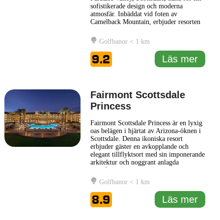
sofistikerade design och moderna
atmosfär. Inbäddat vid foten av
Camelback Mountain, erbjuder resorten
en unik kombination av naturskönhet
och lyxig komfort, perfekt för både
Golfbanor < 1 km
semesterfirare och affärsresenärer.
Resortens arkitektur är inspirerad av den
9.2
Läs mer
klassiska modernismen från 1950-talet,
...
Läs mer
Fairmont Scottsdale
Princess
Fairmont Scottsdale Princess är en lyxig
oas belägen i hjärtat av Arizona-öknen i
Scottsdale. Denna ikoniska resort
erbjuder gäster en avkopplande och
elegant tillflyktsort med sin imponerande
arkitektur och noggrant anlagda
trädgårdar. Fairmont Scottsdale Princess
är känd för sin förstklassiga service och
Golfbanor < 1 km
utmärkta faciliteter som tillgodoser både
affärsresenärer och semesterfirare.
8.9
Läs mer
Resorten har ett
... Läs mer