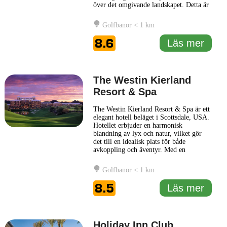
över det omgivande landskapet. Detta är
en plats där natur och lyx harmoniskt
smälter samman för att erbjuda en
Golfbanor < 1 km
avkopplande och minnesvärd vistelse.
Resorten utmärker sig genom sina
8.6
Läs mer
moderna faciliteter och noggranna
... Läs
mer
The Westin Kierland
Resort & Spa
The Westin Kierland Resort & Spa är ett
elegant hotell beläget i Scottsdale, USA.
Hotellet erbjuder en harmonisk
blandning av lyx och natur, vilket gör
det till en idealisk plats för både
avkoppling och äventyr. Med en
inbjudande atmosfär, reflekterar The
Westin Kierland Resort & Spa den
Golfbanor < 1 km
kulturella och naturliga skönhet som
kännetecknar området. Besökare på
8.5
Läs mer
hotellet kan förvänta sig ett brett
spektrum
... Läs mer
Holiday Inn Club