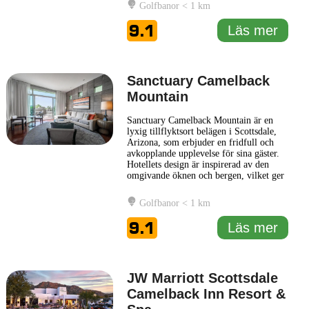
och tjänster. CIVANA Wellness Resort &
Golfbanor < 1 km
Spa strävar efter att främja en hälsosam
livsstil genom att erbjuda ett brett utbud
9.1
Läs mer
av träningsklasser, inklusive
... Läs mer
Sanctuary Camelback
Mountain
Sanctuary Camelback Mountain är en
lyxig tillflyktsort belägen i Scottsdale,
Arizona, som erbjuder en fridfull och
avkopplande upplevelse för sina gäster.
Hotellets design är inspirerad av den
omgivande öknen och bergen, vilket ger
en harmonisk integration med naturen.
Gästernas komfort sätts i främsta
Golfbanor < 1 km
rummet med eleganta boenden som
erbjuder modern inredning och
9.1
Läs mer
bekvämligheter, varav många rum har
...
Läs mer
JW Marriott Scottsdale
Camelback Inn Resort &