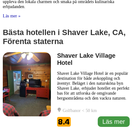
uppleva den lokala charmen och smaka på områdets kulinariska
erbjudanden.
Läs mer »
Bästa hotellen i Shaver Lake, CA,
Förenta staterna
Shaver Lake Village
Hotel
Shaver Lake Village Hotel är en populär
destination för både avkoppling och
äventyr. Beläget i den natursköna byn
Shaver Lake, erbjuder hotellet en perfekt
bas för att utforska de omgivande
bergsområdena och den vackra naturen.
Hotellet har en mysig atmosfär och
välkomnar gäster med sina bekväma rum
Golfbanor < 50 km
och moderna bekvämligheter. Gästerna
kan njuta av en rad faciliteter som
8.4
Läs mer
inkluderar en inomhuspool,
... Läs mer
1 km
3000 ft
Leaflet
|
© Carto, under CC BY 3.0. Data by