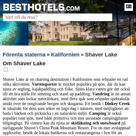
BESTHOTELS
Sv
.COM
Förenta staterna
Kalifornien
Shaver Lake
Om Shaver Lake
Shaver Lake är en charmig destination i Kalifornien som erbjuder en rad
olika aktiviteter.
Vattensporter
är mycket populära på sjön, där du kan
njuta av segling, kajakpaddling och fiske. Sjöns klara vatten gör det också
till ett bra ställe för simning och stand up paddling.
Vandring
är en annan
aktivitet som lockar naturälskare, med flera spår som erbjuder spektakulär
utsikt över de omgivande bergen och skogarna. Ett besök i
Dinkey Creek
är idealiskt för dem som söker en lugn dag i naturen, med möjligheter att
bada i bäcken och picknicka i en naturskön miljö.
Camping
är också
populärt runt sjön, med både primitiva och mer utrustade campingplatser
tillgängliga. På vintern kan du njuta av
skidåkning och snowboard
på
närliggande Shaver's China Peak Mountain Resort. För en mer avslappnad
upplevelse, besök de lokala butikerna och restaurangerna i byn för att