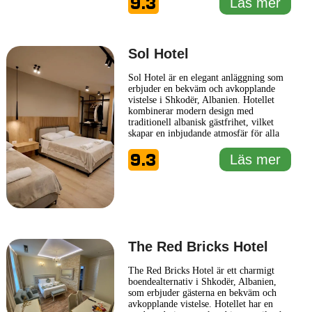
9.3
Läs mer
miljö, med bekvämligheter som
säkerställer en angenäm vistelse. Tribute
Hotel har en restaurang
... Läs mer
Sol Hotel
Sol Hotel är en elegant anläggning som
erbjuder en bekväm och avkopplande
vistelse i Shkodër, Albanien. Hotellet
kombinerar modern design med
traditionell albanisk gästfrihet, vilket
skapar en inbjudande atmosfär för alla
gäster. Med sina smakfullt inredda rum
9.3
och moderna bekvämligheter blir Sol
Läs mer
Hotel en idealisk plats för både
affärsresenärer och turister. Gäster kan
njuta av en rad olika faciliteter,
... Läs
mer
The Red Bricks Hotel
The Red Bricks Hotel är ett charmigt
boendealternativ i Shkodër, Albanien,
som erbjuder gästerna en bekväm och
avkopplande vistelse. Hotellet har en