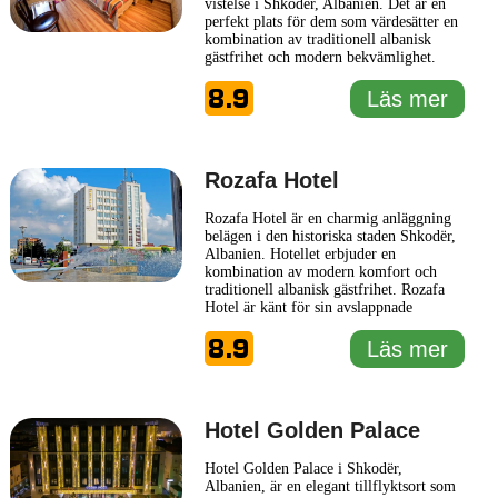
vistelse i Shkodër, Albanien. Det är en
perfekt plats för dem som värdesätter en
kombination av traditionell albanisk
gästfrihet och modern bekvämlighet.
Hotellet strävar efter att ge sina gäster en
8.9
insikt i den rika kulturen och historien i
Läs mer
regionen. Hotel Tradita kännetecknas av
sin genomtänkta inredning som
reflekterar lokala
... Läs mer
Rozafa Hotel
Rozafa Hotel är en charmig anläggning
belägen i den historiska staden Shkodër,
Albanien. Hotellet erbjuder en
kombination av modern komfort och
traditionell albanisk gästfrihet. Rozafa
Hotel är känt för sin avslappnade
atmosfär och sina välutrustade rum,
8.9
vilket gör det till en utmärkt plats för
Läs mer
både affärsresande och turister.
Interiören på Rozafa Hotel reflekterar en
stil som förenar moderna element
... Läs
mer
Hotel Golden Palace
Hotel Golden Palace i Shkodër,
Albanien, är en elegant tillflyktsort som