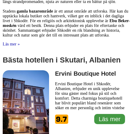
längs strandpromenaden, njuta av naturen eller ta en båttur på sjön.
Stadens
gamla bazarområde
är ett annat område att utforska. Här kan du
upptäcka lokala butiker och hantverk, vilket ger en inblick i det dagliga
livet i Shkodër. För en religiös och arkitektonisk upplevelse är
Ebu Beker-
moskén
värd ett besök. Denna plats erbjuder en plats för eftertanke och
skönhet. Sammantaget erbjuder Shkodër en rik blandning av historia,
kultur och natur som gör det till en intressant plats att utforska.
Läs mer »
Bästa hotellen i Skutari, Albanien
Ervini Boutique Hotel
Ervini Boutique Hotel i Shkodër,
Albanien, erbjuder en unik upplevelse
för sina gäster med fokus på stil och
komfort. Detta charmiga boutiquehotell
har blivit populärt bland resenärer som
söker en mer personlig och intim vistelse
i hjärtat av denna historiska stad. Med en
9.7
inredning som kombinerar modern
Läs mer
design med traditionella albanska inslag,
erbjuder Ervini Boutique Hotel en
kulturell och estetiskt
... Läs mer