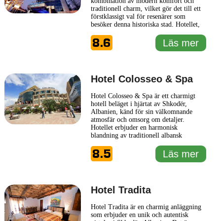
kombination av modern komfort och
traditionell charm, vilket gör det till ett
förstklassigt val för resenärer som
besöker denna historiska stad. Hotellet,
som är beläget i närheten av flera viktiga
8.6
kulturella och historiska sevärdheter, är
Läs mer
en perfekt utgångspunkt för att utforska
både Shkodër och dess natursköna
omgivningar. Grand Hotel Europa
... Läs
mer
Hotel Colosseo & Spa
Hotel Colosseo & Spa är ett charmigt
hotell beläget i hjärtat av Shkodër,
Albanien, känd för sin välkomnande
atmosfär och omsorg om detaljer.
Hotellet erbjuder en harmonisk
blandning av traditionell albansk
arkitektur och moderna bekvämligheter,
8.5
vilket gör det till en idealisk plats för
Läs mer
både affärsresenärer och semesterfirare
som söker komfort och avslappning.
Hotel Colosseo & Spa är utrustat med
...
Läs mer
Hotel Tradita
Hotel Tradita är en charmig anläggning
som erbjuder en unik och autentisk