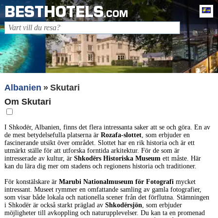
BESTHOTELS
Sv
.COM
Albanien
Skutari
Om Skutari
I Shkodër, Albanien, finns det flera intressanta saker att se och göra. En av
de mest betydelsefulla platserna är
Rozafa-slottet
, som erbjuder en
fascinerande utsikt över området. Slottet har en rik historia och är ett
utmärkt ställe för att utforska forntida arkitektur. För de som är
intresserade av kultur, är
Shkodërs Historiska Museum
ett måste. Här
kan du lära dig mer om stadens och regionens historia och traditioner.
För konstälskare är
Marubi Nationalmuseum för Fotografi
mycket
intressant. Museet rymmer en omfattande samling av gamla fotografier,
som visar både lokala och nationella scener från det förflutna. Stämningen
i Shkodër är också starkt präglad av
Shkodërsjön
, som erbjuder
möjligheter till avkoppling och naturupplevelser. Du kan ta en promenad