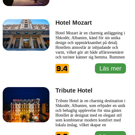
Hotel Mozart
Hotel Mozart är en charmig anläggning i
Shkodër, Albanien, känd för sin unika
design och uppmärksamhet på detalj.
Hotellets atmosfär är inbjudande och
varm, vilket gör att både affärsresenärer
och turister känner sig hemma. Rummen
är smakfullt inredda med moderna
9.4
bekvämligheter och traditionella inslag
Läs mer
som speglar den lokala kulturen. Varje
rum erbjuder en avkopplande miljö,
perfekt för att återhämta
... Läs mer
Tribute Hotel
Tribute Hotel är en charmig destination i
Shkodër, Albanien, som erbjuder en unik
och behaglig upplevelse för sina gäster.
Hotellet är designat med en elegant stil
som kombinerar modern komfort med
lokala inslag, vilket skapar en
inbjudande atmosfär. Varje rum är
noggrant inrett för att ge en avkopplande