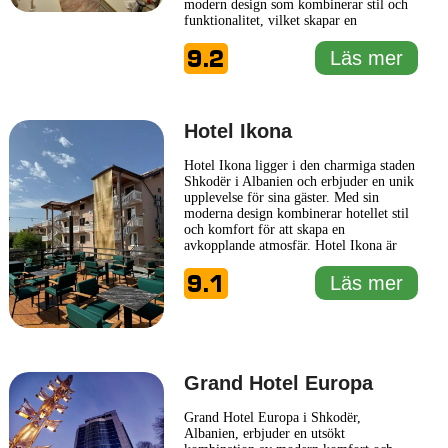
modern design som kombinerar stil och
funktionalitet, vilket skapar en
välkomnande atmosfär. Med sin centrala
9.2
placering i staden är hotellet en perfekt
Läs mer
bas för att utforska Shkodërs rika kultur
och historia. Gästerna på The Red Bricks
Hotel kan njuta
... Läs mer
Hotel Ikona
Hotel Ikona ligger i den charmiga staden
Shkodër i Albanien och erbjuder en unik
upplevelse för sina gäster. Med sin
moderna design kombinerar hotellet stil
och komfort för att skapa en
avkopplande atmosfär. Hotel Ikona är
beläget i närheten av flera historiska och
9.1
kulturella sevärdheter, vilket gör det till
Läs mer
en idealisk plats för både turister och
affärsresenärer. Gästerna kan njuta av
smakfullt inredda
... Läs mer
Grand Hotel Europa
Grand Hotel Europa i Shkodër,
Albanien, erbjuder en utsökt