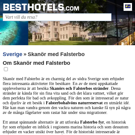
BESTHOTELS
Sv
.COM
Sverige
Skanör med Falsterbo
Om Skanör med Falsterbo
Skanör med Falsterbo är en charmig del av södra Sverige som erbjuder
flera intressanta aktiviteter för besökare. En av de mest uppskattade
upplevelserna är att besöka
Skanörs och Falsterbos stränder
. Dessa
stränder är kända för sin fina vita sand och det klara vattnet, vilket gör
dem perfekta för bad och avkoppling. För den som är intresserad av natur
och djurliv är ett besök i
Falsterbohalvöns naturreservat
en utmärkt idé.
Här kan man vandra genom den vackra naturen och kanske få syn på några
av de många fågelarter som rastar här under sina migrationer.
Ett annat spännande alternativ är att utforska
Falsterbo fyr
, en historisk
fyr som erbjuder en inblick i regionens marina historia och som dessutom
erbjuder en vacker utsikt över havet. För de historiskt intresserade är