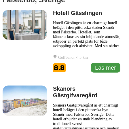
Hotell Gässlingen
Hotell Gässlingen är ett charmigt hotell
beläget i den pittoreska staden Skanör
med Falsterbo. Hotellet, som
kännetecknas av sin inbjudande atmosfär,
erbjuder en perfekt plats för både
avkoppling och aktivitet. Med sin närhet
till natursköna stränder och en mängd
olika aktiviteter, är Hotell Gässlingen ett
Golfbanor < 5 km
utmärkt val för gäster som vill utforska
den vackra kusten och det omgivande
8.8
Läs mer
landskapet. Inredningen
... Läs mer
Skanörs
Gästgifvaregård
Skanörs Gästgifvaregård är ett charmigt
hotell beläget i den pittoreska byn
Skanör med Falsterbo, Sverige. Detta
hotell erbjuder en unik blandning av
traditionell svensk
gästgivargästgivargästgivare och modern