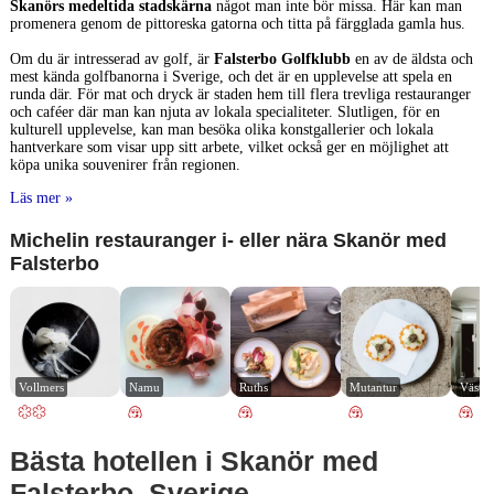
Skanörs medeltida stadskärna
något man inte bör missa. Här kan man
promenera genom de pittoreska gatorna och titta på färgglada gamla hus.
Om du är intresserad av golf, är
Falsterbo Golfklubb
en av de äldsta och
mest kända golfbanorna i Sverige, och det är en upplevelse att spela en
runda där. För mat och dryck är staden hem till flera trevliga restauranger
och caféer där man kan njuta av lokala specialiteter. Slutligen, för en
kulturell upplevelse, kan man besöka olika konstgallerier och lokala
hantverkare som visar upp sitt arbete, vilket också ger en möjlighet att
köpa unika souvenirer från regionen.
Läs mer »
Michelin restauranger i- eller nära Skanör med
Falsterbo
Vollmers
Namu
Ruths
Mutantur
Väster
Bästa hotellen i Skanör med
Falsterbo, Sverige