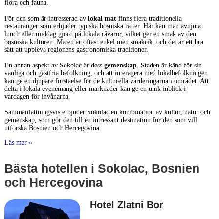
flora och fauna.
För den som är intresserad av
lokal mat
finns flera traditionella
restauranger som erbjuder typiska bosniska rätter. Här kan man avnjuta
lunch eller middag gjord på lokala råvaror, vilket ger en smak av den
bosniska kulturen. Maten är oftast enkel men smakrik, och det är ett bra
sätt att uppleva regionens gastronomiska traditioner.
En annan aspekt av Sokolac är dess
gemenskap
. Staden är känd för sin
vänliga och gästfria befolkning, och att interagera med lokalbefolkningen
kan ge en djupare förståelse för de kulturella värderingarna i området. Att
delta i lokala evenemang eller marknader kan ge en unik inblick i
vardagen för invånarna.
Sammanfattningsvis erbjuder Sokolac en kombination av kultur, natur och
gemenskap, som gör den till en intressant destination för den som vill
utforska Bosnien och Hercegovina.
Läs mer »
Bästa hotellen i Sokolac, Bosnien
och Hercegovina
Hotel Zlatni Bor