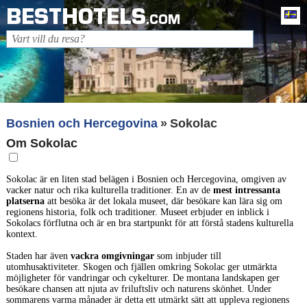
BESTHOTELS
Sv
.COM
Bosnien och Hercegovina
Sokolac
Om Sokolac
Sokolac är en liten stad belägen i Bosnien och Hercegovina, omgiven av
vacker natur och rika kulturella traditioner. En av de
mest intressanta
platserna
att besöka är det lokala museet, där besökare kan lära sig om
regionens historia, folk och traditioner. Museet erbjuder en inblick i
Sokolacs förflutna och är en bra startpunkt för att förstå stadens kulturella
kontext.
Staden har även
vackra omgivningar
som inbjuder till
utomhusaktiviteter. Skogen och fjällen omkring Sokolac ger utmärkta
möjligheter för vandringar och cykelturer. De montana landskapen ger
besökare chansen att njuta av friluftsliv och naturens skönhet. Under
sommarens varma månader är detta ett utmärkt sätt att uppleva regionens