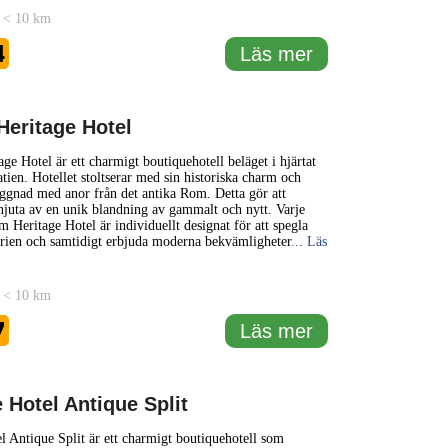
 < 10 km
4
Läs mer
eritage Hotel
e Hotel är ett charmigt boutiquehotell beläget i hjärtat
atien. Hotellet stoltserar med sin historiska charm och
yggnad med anor från det antika Rom. Detta gör att
njuta av en unik blandning av gammalt och nytt. Varje
Heritage Hotel är individuellt designat för att spegla
orien och samtidigt erbjuda moderna bekvämligheter
... Läs
 < 10 km
7
Läs mer
 Hotel Antique Split
l Antique Split är ett charmigt boutiquehotell som