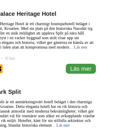
alace Heritage Hotel
 Heritage Hotel är ett charmigt boutiquehotell beläget i
lit, Kroatien. Med sin plats på den historiska Narodni trg
let en unik möjlighet att uppleva Split på nära håll.
nhyst i en vacker byggnad som stolt visar upp sin
 elegans och historia, vilket ger gästerna en känsla av att
a i tiden utan att kompromissa med modern
... Läs mer
 < 10 km
6
Läs mer
rk Split
lit är ett anmärkningsvärt hotell beläget i den charmiga
Kroatien. Detta eleganta hotell har en rik historia och
lassisk atmosfär med moderna bekvämligheter, vilket gör
opulärt val för resenärer som söker en avkopplande vistelse
t rik miljö. Hotellet, känt för sin stilfulla arkitektur och
ning, blandar historiska element
... Läs mer