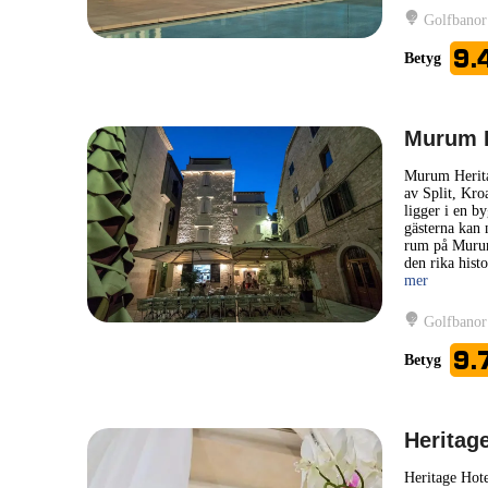
Golfbanor
9.
Betyg
Murum H
Murum Heritag
av Split, Kro
ligger i en b
gästerna kan 
rum på Murum 
den rika hist
mer
Golfbanor
9.
Betyg
Heritage
Heritage Hote