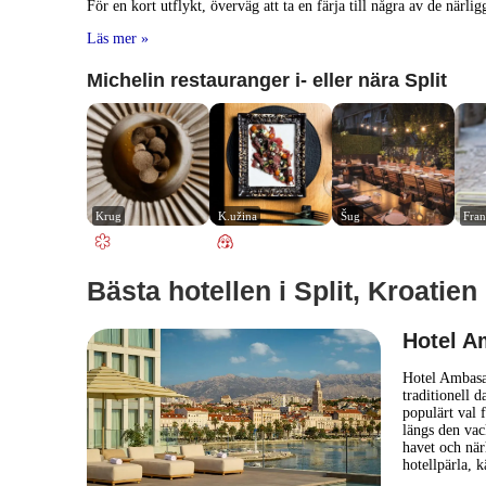
För en kort utflykt, överväg att ta en färja till några av de närl
Läs mer »
Michelin restauranger i- eller nära Split
Krug
K.užina
Šug
Fra
Bästa hotellen i Split, Kroatien
Hotel A
Hotel Ambasad
traditionell 
populärt val 
längs den vack
havet och när
hotellpärla, 