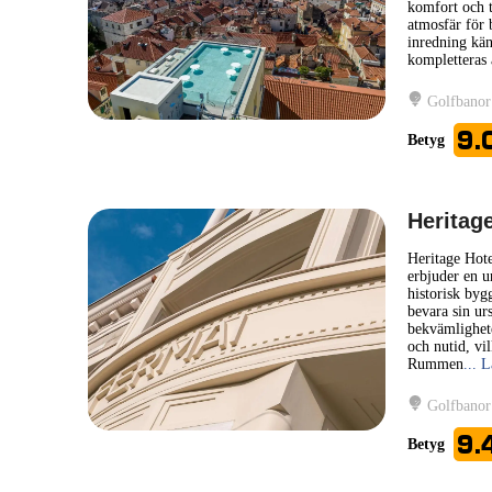
komfort och t
atmosfär för 
inredning kän
kompletteras 
Golfbanor
9.
Betyg
Heritag
Heritage Hot
erbjuder en un
historisk byg
bevara sin ur
bekvämlighete
och nutid, vil
Rummen
... 
Golfbanor
9.
Betyg