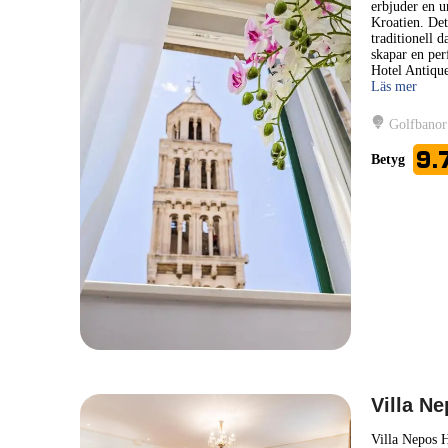
erbjuder en u
Kroatien. Det
traditionell 
skapar en per
Hotel Antique
Läs mer
Golfbanor
9.
Betyg
Villa Ne
Villa Nepos H