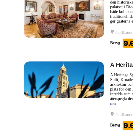
den historisk
palatset i Dio
både kultur o
traditionell 
ger gästerna 
Golfbanor
9.
Betyg
A Herita
A Heritage Spl
Split, Kroati
arkitektur oc
plats för den
inredda rum o
återspegla de
mer
Golfbanor
9.
Betyg