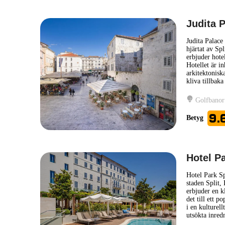
Judita P
Judita Palace
hjärtat av Sp
erbjuder hotel
Hotellet är i
arkitektoniska
kliva tillbak
Golfbanor
9.
Betyg
Hotel Pa
Hotel Park Sp
staden Split, 
erbjuder en k
det till ett p
i en kulturell
utsökta inred