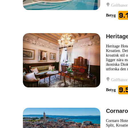
Golfbanor
9.
Betyg
Heritag
Heritage Hotel
Kroatien. Det
kroatisk stil 
ligger nära m
ikoniska Diokl
utforska den 
Golfbanor
9.
Betyg
Cornaro
Cornaro Hotel 
Split, Kroati