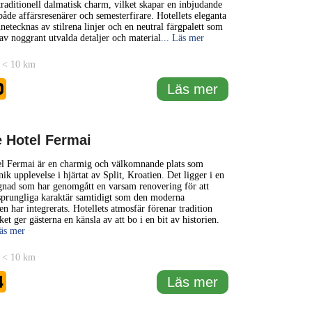
raditionell dalmatisk charm, vilket skapar en inbjudande
både affärsresenärer och semesterfirare. Hotellets eleganta
netecknas av stilrena linjer och en neutral färgpalett som
av noggrant utvalda detaljer och material
... Läs mer
 < 10 km
0
Läs mer
e Hotel Fermai
el Fermai är en charmig och välkomnande plats som
ik upplevelse i hjärtat av Split, Kroatien. Det ligger i en
gnad som har genomgått en varsam renovering för att
sprungliga karaktär samtidigt som den moderna
n har integrerats. Hotellets atmosfär förenar tradition
ket ger gästerna en känsla av att bo i en bit av historien.
Läs mer
 < 10 km
4
Läs mer