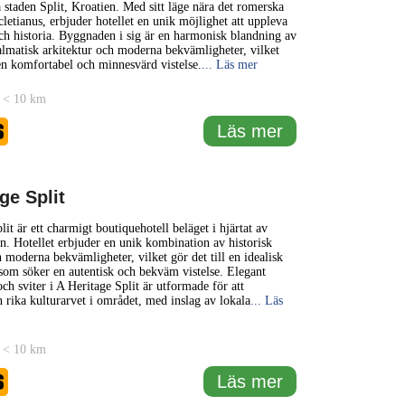
a staden Split, Kroatien. Med sitt läge nära det romerska
cletianus, erbjuder hotellet en unik möjlighet att uppleva
ch historia. Byggnaden i sig är en harmonisk blandning av
dalmatisk arkitektur och moderna bekvämligheter, vilket
en komfortabel och minnesvärd vistelse.
... Läs mer
 < 10 km
6
Läs mer
ge Split
it är ett charmigt boutiquehotell beläget i hjärtat av
en. Hotellet erbjuder en unik kombination av historisk
h moderna bekvämligheter, vilket gör det till en idealisk
 som söker en autentisk och bekväm vistelse. Elegant
ch sviter i A Heritage Split är utformade för att
n rika kulturarvet i området, med inslag av lokala
... Läs
 < 10 km
6
Läs mer