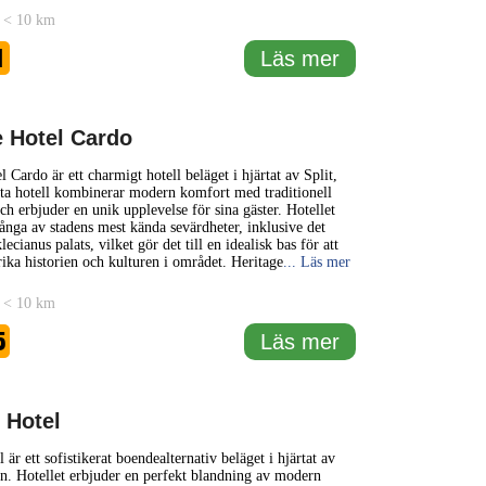
 < 10 km
1
Läs mer
e Hotel Cardo
 Cardo är ett charmigt hotell beläget i hjärtat av Split,
ta hotell kombinerar modern komfort med traditionell
och erbjuder en unik upplevelse för sina gäster. Hotellet
ånga av stadens mest kända sevärdheter, inklusive det
ecianus palats, vilket gör det till en idealisk bas för att
rika historien och kulturen i området. Heritage
... Läs mer
 < 10 km
5
Läs mer
 Hotel
är ett sofistikerat boendealternativ beläget i hjärtat av
en. Hotellet erbjuder en perfekt blandning av modern