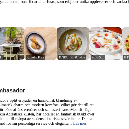
iggande öarna, som
Hvar
eller
Brac
, som erbjuder unika upplevelser och vackra 
nka
Konoba Kala
PiNKU fish & wine
Zrno Soli
Il 
1 km
3000 ft
mbasador
+
or i Split erbjuder en harmonisk blandning av
dalmatisk charm och modern komfort, vilket gör det till ett
för både affärsresenärer och semesterfirare. Med sitt läge
−
ra Adriatiska kusten, har hotellet en fantastisk utsikt över
heten till många av stadens historiska sevärdheter. Denna
känd för sin personliga service och eleganta
... Läs mer