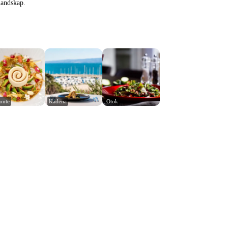
landskap.
Ponte
Kadena
Otok
Leaflet
|
© Carto, under CC BY 3.0. Data by
OpenStreetMap, under ODbL