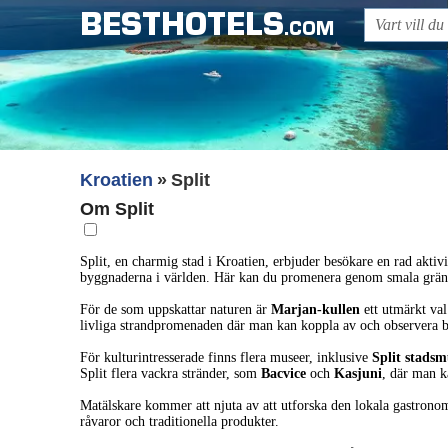
BESTHOTELS
.COM
Kroatien
Split
Om Split
Split, en charmig stad i Kroatien, erbjuder besökare en rad aktivi
byggnaderna i världen. Här kan du promenera genom smala gränd
För de som uppskattar naturen är
Marjan-kullen
ett utmärkt val
livliga strandpromenaden där man kan koppla av och observera b
För kulturintresserade finns flera museer, inklusive
Split stads
Split flera vackra stränder, som
Bacvice
och
Kasjuni
, där man k
Matälskare kommer att njuta av att utforska den lokala gastron
råvaror och traditionella produkter.