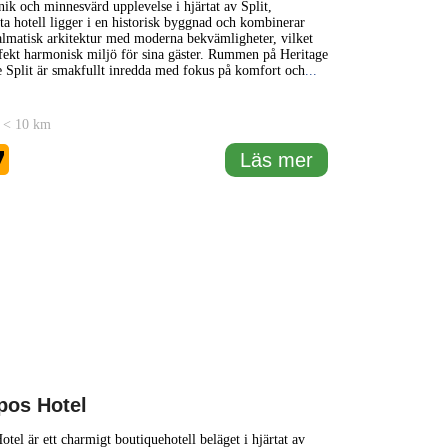
nik och minnesvärd upplevelse i hjärtat av Split,
ta hotell ligger i en historisk byggnad och kombinerar
dalmatisk arkitektur med moderna bekvämligheter, vilket
fekt harmonisk miljö för sina gäster. Rummen på Heritage
 Split är smakfullt inredda med fokus på komfort och
...
 < 10 km
7
Läs mer
pos Hotel
otel är ett charmigt boutiquehotell beläget i hjärtat av