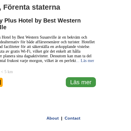
, Förenta staterna
1 km
3000 ft
y Plus Hotel by Best Western
lle
+
s Hotel by Best Western Susanville är en bekväm och
−
ealternativ för både affärsresenärer och turister. Hotellet
d faciliteter för att säkerställa en avkopplande vistelse.
ta av gratis Wi-Fi, vilket gör det enkelt att hålla
er planera sina dagsaktiviteter. Dessutom kan man ta del
ntal frukost varje morgon, vilket är en perfekt
... Läs mer
 < 5 km
1
Läs mer
About
|
Contact