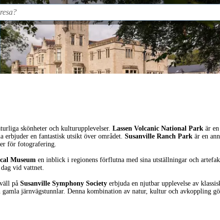
aturliga skönheter och kulturupplevelser.
Lassen Volcanic National Park
är en
 erbjuder en fantastisk utsikt över området.
Susanville Ranch Park
är en ann
er för fotografering.
rical Museum
en inblick i regionens förflutna med sina utställningar och artefak
 dag vid vattnet.
kväll på
Susanville Symphony Society
erbjuda en njutbar upplevelse av klassi
amla järnvägstunnlar. Denna kombination av natur, kultur och avkoppling gör Su