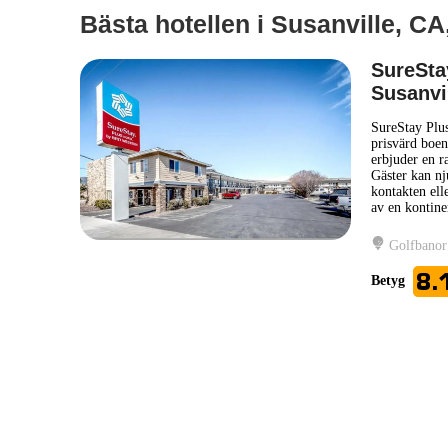
Bästa hotellen i Susanville, CA
SureSta
Susanvi
SureStay Plu
prisvärd boend
erbjuder en ra
Gäster kan nju
kontakten ell
av en kontine
Golfbanor
8.
Betyg