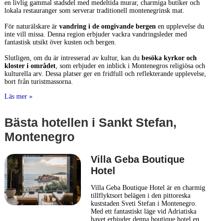
en livlig gammal stadsdel med medeltida murar, charmiga butiker och
lokala restauranger som serverar traditionell montenegrinsk mat.
För naturälskare är
vandring i de omgivande bergen
en upplevelse du
inte vill missa. Denna region erbjuder vackra vandringsleder med
fantastisk utsikt över kusten och bergen.
Slutligen, om du är intresserad av kultur, kan du
besöka kyrkor och
kloster i området
, som erbjuder en inblick i Montenegros religiösa och
kulturella arv. Dessa platser ger en fridfull och reflekterande upplevelse,
bort från turistmassorna.
Läs mer »
Bästa hotellen i Sankt Stefan,
Montenegro
Villa Geba Boutique
Hotel
Villa Geba Boutique Hotel är en charmig
tillflyktsort belägen i den pittoreska
kuststaden Sveti Stefan i Montenegro.
Med ett fantastiskt läge vid Adriatiska
havet erbjuder denna boutique hotel en