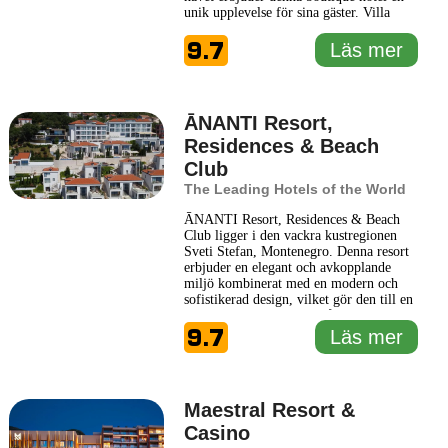
unik upplevelse för sina gäster. Villa
Geba Boutique Hotel kombinerar elegant
9.7
design med personlig service, vilket ger
Läs mer
en intim och minnesvärd vistelse. Varje
rum och svit på hotellet är smakfullt
inredda
... Läs mer
ĀNANTI Resort,
Residences & Beach
Club
The Leading Hotels of the World
ĀNANTI Resort, Residences & Beach
Club ligger i den vackra kustregionen
Sveti Stefan, Montenegro. Denna resort
erbjuder en elegant och avkopplande
miljö kombinerat med en modern och
sofistikerad design, vilket gör den till en
idealisk tillflyktsort för både avkoppling
9.7
och utforskning. Beläget vid havet,
Läs mer
omges ĀNANTI av en hisnande utsikt
över Adriatiska havets kristallklara
vatten och Montenegros dramatiska
...
Läs mer
Maestral Resort &
Casino