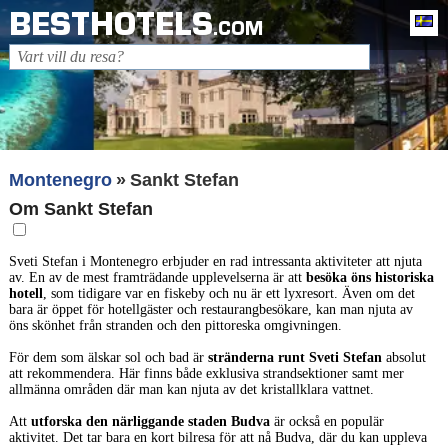
BESTHOTELS
Sv
.COM
Montenegro
Sankt Stefan
Om Sankt Stefan
Sveti Stefan i Montenegro erbjuder en rad intressanta aktiviteter att njuta
av. En av de mest framträdande upplevelserna är att
besöka öns historiska
hotell
, som tidigare var en fiskeby och nu är ett lyxresort. Även om det
bara är öppet för hotellgäster och restaurangbesökare, kan man njuta av
öns skönhet från stranden och den pittoreska omgivningen.
För dem som älskar sol och bad är
stränderna runt Sveti Stefan
absolut
att rekommendera. Här finns både exklusiva strandsektioner samt mer
allmänna områden där man kan njuta av det kristallklara vattnet.
Att
utforska den närliggande staden Budva
är också en populär
aktivitet. Det tar bara en kort bilresa för att nå Budva, där du kan uppleva