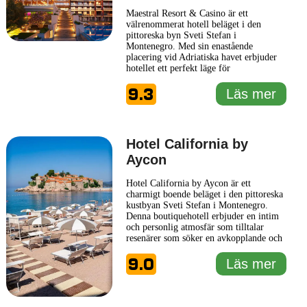
Maestral Resort & Casino är ett
välrenommerat hotell beläget i den
pittoreska byn Sveti Stefan i
Montenegro. Med sin enastående
placering vid Adriatiska havet erbjuder
hotellet ett perfekt läge för
semesterfirare som söker avkoppling och
9.3
njutning. Maestral Resort & Casino är
Läs mer
känt för sin moderna design och
förstklassiga faciliteter, vilket gör det till
ett populärt val för både turister och
affärsresenärer. Hotellet
... Läs mer
Hotel California by
Aycon
Hotel California by Aycon är ett
charmigt boende beläget i den pittoreska
kustbyan Sveti Stefan i Montenegro.
Denna boutiquehotell erbjuder en intim
och personlig atmosfär som tilltalar
resenärer som söker en avkopplande och
minnesvärd upplevelse. Hotellets
9.0
utformning kombinerar modern elegans
Läs mer
med traditionella inslag, vilket skapar en
inbjudande miljö för gästerna. Rummen
på Hotel California by Aycon
... Läs mer