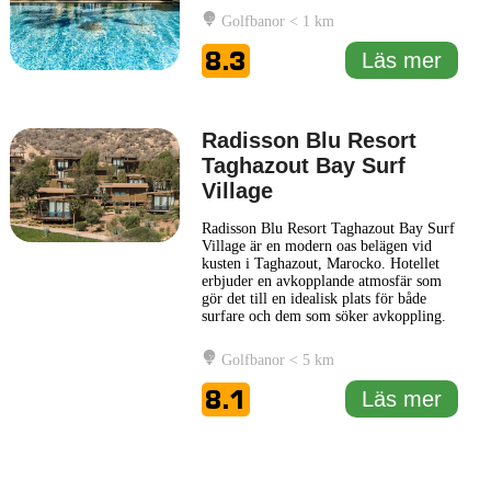
perfekt för både avkoppling och äventyr,
Golfbanor < 1 km
med nära tillgång till sandstränder och
de berömda surfvågorna i regionen.
8.3
Läs mer
Hotellets design kombinerar samtida
...
Läs mer
Radisson Blu Resort
Taghazout Bay Surf
Village
Radisson Blu Resort Taghazout Bay Surf
Village är en modern oas belägen vid
kusten i Taghazout, Marocko. Hotellet
erbjuder en avkopplande atmosfär som
gör det till en idealisk plats för både
surfare och dem som söker avkoppling.
Med sin närhet till havet och den
imponerande surfkulturen i området, är
Golfbanor < 5 km
det en perfekt utgångspunkt för att
utforska omgivningarna eller njuta av
8.1
Läs mer
beach vibes. Radisson Blu
... Läs mer
1 km
1 mi
Leaflet
|
© Carto, under CC BY 3.0. Data by
OpenStreetMap, under ODbL