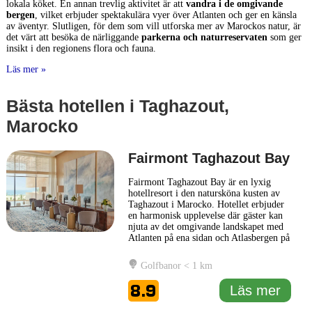
lokala köket. En annan trevlig aktivitet är att
vandra i de omgivande
bergen
, vilket erbjuder spektakulära vyer över Atlanten och ger en känsla
av äventyr. Slutligen, för dem som vill utforska mer av Marockos natur, är
det värt att besöka de närliggande
parkerna och naturreservaten
som ger
insikt i den regionens flora och fauna.
Läs mer »
Bästa hotellen i Taghazout,
Marocko
Fairmont Taghazout Bay
Fairmont Taghazout Bay är en lyxig
hotellresort i den natursköna kusten av
Taghazout i Marocko. Hotellet erbjuder
en harmonisk upplevelse där gäster kan
njuta av det omgivande landskapet med
Atlanten på ena sidan och Atlasbergen på
den andra. Fairmont Taghazout Bay är
utformad med fokus på modern elegans
Golfbanor < 1 km
och traditionell marockansk arkitektur,
vilket skapar en inbjudande och
8.9
Läs mer
genomtänkt atmosfär. Hotellet
... Läs mer