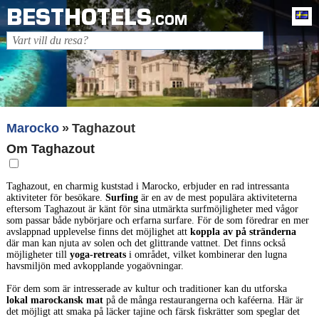
BESTHOTELS
Sv
.COM
Marocko
Taghazout
Om Taghazout
Taghazout, en charmig kuststad i Marocko, erbjuder en rad intressanta
aktiviteter för besökare.
Surfing
är en av de mest populära aktiviteterna
eftersom Taghazout är känt för sina utmärkta surfmöjligheter med vågor
som passar både nybörjare och erfarna surfare. För de som föredrar en mer
avslappnad upplevelse finns det möjlighet att
koppla av på stränderna
där man kan njuta av solen och det glittrande vattnet. Det finns också
möjligheter till
yoga-retreats
i området, vilket kombinerar den lugna
havsmiljön med avkopplande yogaövningar.
För dem som är intresserade av kultur och traditioner kan du utforska
lokal marockansk mat
på de många restaurangerna och kaféerna. Här är
det möjligt att smaka på läcker tajine och färsk fiskrätter som speglar det