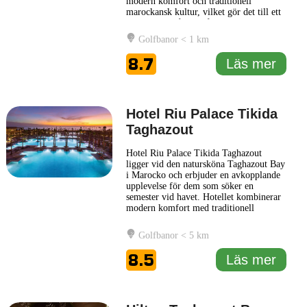
modern komfort och traditionell
marockansk kultur, vilket gör det till ett
utmärkt resmål för både avkoppling och
äventyr. Hyatt Regency Taghazout är
Golfbanor < 1 km
strategiskt beläget nära Atlantkustens
vackra stränder, vilket ger dig möjlighet
8.7
Läs mer
att utforska områdets natursköna
... Läs
mer
Hotel Riu Palace Tikida
Taghazout
Hotel Riu Palace Tikida Taghazout
ligger vid den natursköna Taghazout Bay
i Marocko och erbjuder en avkopplande
upplevelse för dem som söker en
semester vid havet. Hotellet kombinerar
modern komfort med traditionell
marockansk arkitektur, vilket skapar en
atmosfär som både är elegant och
Golfbanor < 5 km
hemtrevlig. Gästerna kan njuta av en rad
faciliteter som inkluderar flera pooler, en
8.5
Läs mer
lyxig spa-avdelning och direkt
... Läs
mer