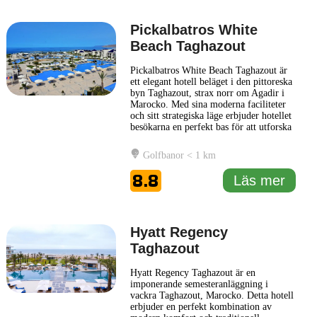
Pickalbatros White
Beach Taghazout
Pickalbatros White Beach Taghazout är
ett elegant hotell beläget i den pittoreska
byn Taghazout, strax norr om Agadir i
Marocko. Med sina moderna faciliteter
och sitt strategiska läge erbjuder hotellet
besökarna en perfekt bas för att utforska
regionens vackra stränder och kulturella
sevärdheter. Gäster på Pickalbatros
Golfbanor < 1 km
White Beach Taghazout kan njuta av
hotellets många bekvämligheter,
8.8
Läs mer
inklusive ett
... Läs mer
Hyatt Regency
Taghazout
Hyatt Regency Taghazout är en
imponerande semesteranläggning i
vackra Taghazout, Marocko. Detta hotell
erbjuder en perfekt kombination av