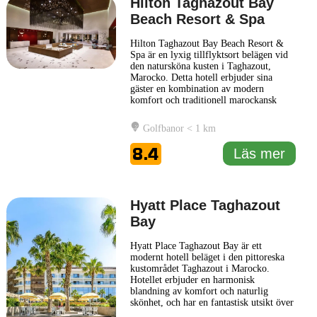
Hilton Taghazout Bay
Beach Resort & Spa
Hilton Taghazout Bay Beach Resort &
Spa är en lyxig tillflyktsort belägen vid
den natursköna kusten i Taghazout,
Marocko. Detta hotell erbjuder sina
gäster en kombination av modern
komfort och traditionell marockansk
charm, vilket skapar en avkopplande och
minnesvärd vistelse. Resorten är perfekt
Golfbanor < 1 km
placerad med direkt tillgång till de
gyllene stränderna vid Atlanten och är
8.4
Läs mer
omgiven av en pittoresk landskap
... Läs
mer
Hyatt Place Taghazout
Bay
Hyatt Place Taghazout Bay är ett
modernt hotell beläget i den pittoreska
kustområdet Taghazout i Marocko.
Hotellet erbjuder en harmonisk
blandning av komfort och naturlig
skönhet, och har en fantastisk utsikt över
Atlanten. Hyatt Place Taghazout Bay är