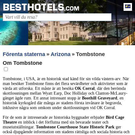
BESTHOTELS
Sv
.COM
Förenta staterna
Arizona
Tombstone
Om Tombstone
Tombstone, i USA, är en historisk stad känd för sin vilda västern-arv. När
man besöker Tombstone finns det flera sevärdheter och aktiviteter som är
värda att utforska. Ett måste är att besöka
OK Corral
, där den berömda
skottlossningen mellan Wyatt Earp, Doc Holliday och Clanton-McLaury-
gänget ägde rum. Ett annat intressant stopp är
Boothill Graveyard
, en
historisk kyrkogård där många av stadens första invånare är begravda,
inklusive några som omkom under skottlossningen vid OK Corral.
För de som är intresserade av historiska byggnader erbjuder
Bird Cage
Theatre
en inblick i det förflutna med sin bevarade teater och
museiutställningar.
Tombstone Courthouse State Historic Park
ger
också djupgående information om stadens rättsliga och sociala historia och