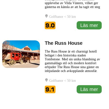
upplevelse av Vilda Västern, vilket ger
gästerna en känsla av att ha tagit ett steg
tillbaka i tiden. Ranchens rustika design
är inspirerad av den gamla västern och
Golfbanor < 50 km
inkluderar detaljer som träpaneler,
klassiska salonger och traditionella
9.0
Läs mer
inredningselement,
... Läs mer
The Russ House
The Russ House är ett charmigt hotell
beläget i den historiska staden
Tombstone. Med sin unika blandning av
gammaldags stil och modern komfort
erbjuder The Russ House sina gäster en
inbjudande och avkopplande atmosfär.
Hotellet är noggrant renoverat för att
bevara sin ursprungliga karaktär och
Golfbanor < 50 km
skönhet, vilket gör det till en perfekt
plats för de som vill uppleva den rika
9.1
Läs mer
historien i Tombstone. Gästerna
... Läs
mer
1 km
1 mi
Leaflet
|
© Carto, under CC BY 3.0. Data by
OpenStreetMap, under ODbL