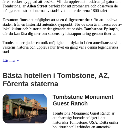
är en vacker byggnad att besöka. Vill du uppleva atmosfären på gatorna i
Tombstone, är
Allen Street
perfekt för att promenera och observera de
många rekonstruktionerna av stadslivet under det sena 1800-talet.
Dessutom finns det möjlighet att ta en
diligensrundtur
för att uppleva
staden från en historiskt autentisk synpunkt. För de som är intresserade av
lokal kultur och historia är det givande att besöka
Tombstone Epitaph
,
där du kan lära dig mer om stadens nyhetsrapportering genom tiderna.
Tombstone erbjuder en unik möjlighet att dyka in i den amerikanska vilda
västerns historia och uppleva hur livet en gång var i denna legendariska
stad.
Läs mer »
Bästa hotellen i Tombstone, AZ,
Förenta staterna
Tombstone Monument
Guest Ranch
Tombstone Monument Guest Ranch är
ett charmigt boende beläget i det
historiska Tombstone, USA. Detta unika
boutiquehotell erbjuder en autentisk