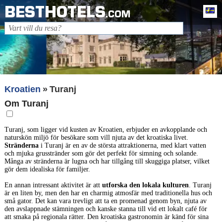
BESTHOTELS
Sv
.COM
Kroatien
Turanj
Om Turanj
Turanj, som ligger vid kusten av Kroatien, erbjuder en avkopplande och
naturskön miljö för besökare som vill njuta av det kroatiska livet.
Stränderna
i Turanj är en av de största attraktionerna, med klart vatten
och mjuka grusstränder som gör det perfekt för simning och solande.
Många av stränderna är lugna och har tillgång till skuggiga platser, vilket
gör dem idealiska för familjer.
En annan intressant aktivitet är att
utforska den lokala kulturen
. Turanj
är en liten by, men den har en charmig atmosfär med traditionella hus och
små gator. Det kan vara trevligt att ta en promenad genom byn, njuta av
den avslappnade stämningen och kanske stanna till vid ett lokalt café för
att smaka på regionala rätter. Den kroatiska gastronomin är känd för sina