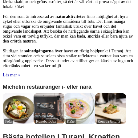
färska skaldjur och grönsaksrätter, så det är väl värt att prova något av det
lokala köket.
För den som är intresserad av
naturaktiviteter
finns möjlighet att hyra
cykel eller utforska de omgivande områdena till fots. Det finns många
stigar och vägar som erbjuder fantastisk utsikt över havet och det
omgivande landskapet. Att besöka de närliggande öarna i skärgården kan
också vara en trevlig utflykt, där man kan bada, snorkla eller bara njuta av
den orörda naturen.
Slutligen är
solnedgångarna
över havet en riktig höjdpunkt i Turanj. Att
sitta vid stranden och se solens sista strålar reflekteras i vattnet kan vara en
oförglömlig upplevelse. Dessa stunder av stillhet ger en känsla av lugn och
eftertänksamhet i en vacker miljö.
Läs mer »
Michelin restauranger i- eller nära
Foša
Konoba Boba
Kaštel
Konoba Griblja
Bästa hotellen i Turanj, Kroatien