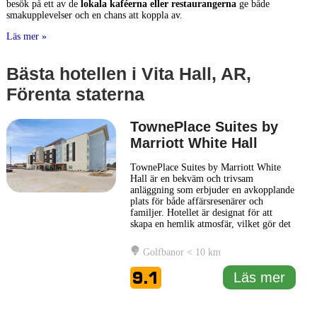
besök på ett av de
lokala kaféerna eller restaurangerna
ge både
smakupplevelser och en chans att koppla av.
Läs mer »
Bästa hotellen i Vita Hall, AR,
Förenta staterna
TownePlace Suites by
Marriott White Hall
TownePlace Suites by Marriott White
Hall är en bekväm och trivsam
anläggning som erbjuder en avkopplande
plats för både affärsresenärer och
familjer. Hotellet är designat för att
skapa en hemlik atmosfär, vilket gör det
till ett utmärkt val för längre vistelser.
Gästerna kan njuta av rymliga sviter som
Golfbanor < 10 km
har fullt utrustade kök, vilket ger
möjlighet att laga egna måltider, en
9.1
Läs mer
fördel för de som föredrar
... Läs mer
1 km
5000 ft
Leaflet
|
© Carto, under CC BY 3.0. Data by