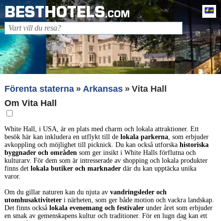
BESTHOTELS
Sv
.COM
Förenta staterna
Arkansas
Vita Hall
Om Vita Hall
White Hall, i USA, är en plats med charm och lokala attraktioner. Ett
besök här kan inkludera en utflykt till de
lokala parkerna
, som erbjuder
avkoppling och möjlighet till picknick. Du kan också utforska
historiska
byggnader och områden
som ger insikt i White Halls förflutna och
kulturarv. För dem som är intresserade av shopping och lokala produkter
finns det
lokala butiker och marknader
där du kan upptäcka unika
varor.
Om du gillar naturen kan du njuta av
vandringsleder och
utomhusaktiviteter
i närheten, som ger både motion och vackra landskap.
Det finns också
lokala evenemang och festivaler
under året som erbjuder
en smak av gemenskapens kultur och traditioner. För en lugn dag kan ett