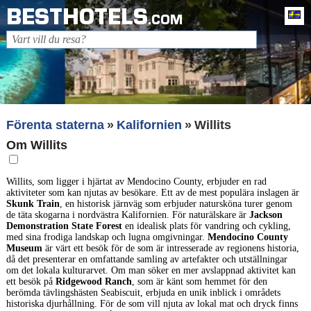
BESTHOTELS
Sv
.COM
Förenta staterna
Kalifornien
Willits
Om Willits
Willits, som ligger i hjärtat av Mendocino County, erbjuder en rad
aktiviteter som kan njutas av besökare. Ett av de mest populära inslagen är
Skunk Train
, en historisk järnväg som erbjuder natursköna turer genom
de täta skogarna i nordvästra Kalifornien. För naturälskare är
Jackson
Demonstration State Forest
en idealisk plats för vandring och cykling,
med sina frodiga landskap och lugna omgivningar.
Mendocino County
Museum
är värt ett besök för de som är intresserade av regionens historia,
då det presenterar en omfattande samling av artefakter och utställningar
om det lokala kulturarvet. Om man söker en mer avslappnad aktivitet kan
ett besök på
Ridgewood Ranch
, som är känt som hemmet för den
berömda tävlingshästen Seabiscuit, erbjuda en unik inblick i områdets
historiska djurhållning. För de som vill njuta av lokal mat och dryck finns