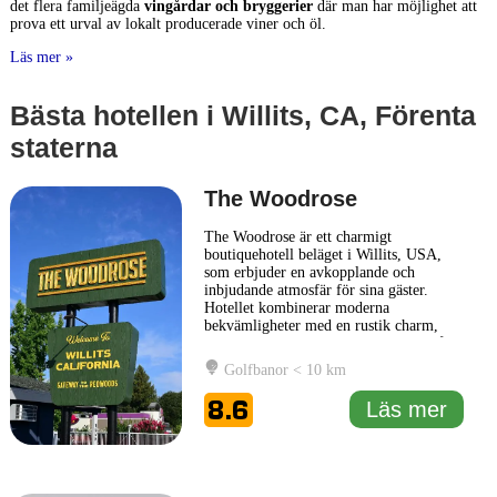
det flera familjeägda
vingårdar och bryggerier
där man har möjlighet att
prova ett urval av lokalt producerade viner och öl.
Läs mer »
Bästa hotellen i Willits, CA, Förenta
staterna
The Woodrose
The Woodrose är ett charmigt
boutiquehotell beläget i Willits, USA,
som erbjuder en avkopplande och
inbjudande atmosfär för sina gäster.
Hotellet kombinerar moderna
bekvämligheter med en rustik charm,
vilket gör det till ett perfekt val för både
affärsresenärer och turister. Gästerna kan
Golfbanor < 10 km
njuta av omsorgsfullt inredda rum som
erbjuder komfort och stil, med en subtil
8.6
Läs mer
blandning av traditionell och modern
...
Läs mer