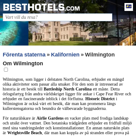
BESTHOTELS
Sv
.COM
Förenta staterna
Kalifornien
Wilmington
Om Wilmington
Wilmington, som ligger i delstaten North Carolina, erbjuder en mängd
olika aktiviteter som passar alla smaker. För den som är intresserad av
historia är ett besök till
Battleship North Carolina
ett måste. Detta
örlogsfartyg från andra världskriget ligger för ankar i Cape Fear River och
erbjuder en fascinerande inblick i det förflutna.
Historic District
i
Wilmington är också värt ett besök, där man kan promenera längs
kullerstensgatorna och beundra de välbevarade byggnaderna.
För naturälskare är
Airlie Gardens
en vacker plats med frodiga landskap
och utsikt över vattnet. Den botaniska trädgården erbjuder en fridfull miljö
med sina vandringsleder och konstinstallationer. En annan naturskön plats
är
Wrightsville Beach
, där man kan koppla av på stranden eller prova på