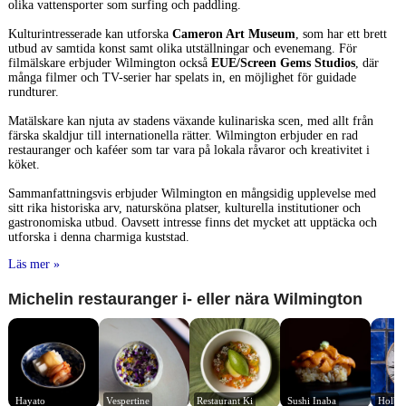
olika vattensporter som surfing och paddling.
Kulturintresserade kan utforska
Cameron Art Museum
, som har ett brett
utbud av samtida konst samt olika utställningar och evenemang. För
filmälskare erbjuder Wilmington också
EUE/Screen Gems Studios
, där
många filmer och TV-serier har spelats in, en möjlighet för guidade
rundturer.
Matälskare kan njuta av stadens växande kulinariska scen, med allt från
färska skaldjur till internationella rätter. Wilmington erbjuder en rad
restauranger och kaféer som tar vara på lokala råvaror och kreativitet i
köket.
Sammanfattningsvis erbjuder Wilmington en mångsidig upplevelse med
sitt rika historiska arv, natursköna platser, kulturella institutioner och
gastronomiska utbud. Oavsett intresse finns det mycket att upptäcka och
utforska i denna charmiga kuststad.
Läs mer »
Michelin restauranger i- eller nära Wilmington
Hayato
Vespertine
Restaurant Ki
Sushi Inaba
Holbo