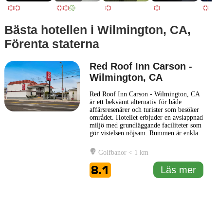
Bästa hotellen i Wilmington, CA,
Förenta staterna
Red Roof Inn Carson -
Wilmington, CA
Red Roof Inn Carson - Wilmington, CA
är ett bekvämt alternativ för både
affärsresenärer och turister som besöker
området. Hotellet erbjuder en avslappnad
miljö med grundläggande faciliteter som
gör vistelsen nöjsam. Rummen är enkla
men funktionella, inredda med moderna
bekvämligheter för att säkerställa en
Golfbanor < 1 km
trevlig upplevelse. Gästerna kan njuta av
gratis Wi-Fi, platt-TV och bekväma
8.1
Läs mer
sängar, vilket skapar
... Läs mer
1 km
5000 ft
Leaflet
|
© Carto, under CC BY 3.0. Data by
OpenStreetMap, under ODbL