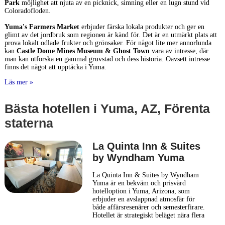
Park
möjlighet att njuta av en picknick, simning eller en lugn stund vid
Coloradofloden.
Yuma's Farmers Market
erbjuder färska lokala produkter och ger en
glimt av det jordbruk som regionen är känd för. Det är en utmärkt plats att
prova lokalt odlade frukter och grönsaker. För något lite mer annorlunda
kan
Castle Dome Mines Museum & Ghost Town
vara av intresse, där
man kan utforska en gammal gruvstad och dess historia. Oavsett intresse
finns det något att upptäcka i Yuma.
Läs mer »
Bästa hotellen i Yuma, AZ, Förenta
staterna
La Quinta Inn & Suites
by Wyndham Yuma
La Quinta Inn & Suites by Wyndham
Yuma är en bekväm och prisvärd
hotelloption i Yuma, Arizona, som
erbjuder en avslappnad atmosfär för
både affärsresenärer och semesterfirare.
Hotellet är strategiskt beläget nära flera
lokala attraktioner, vilket gör det lätt att