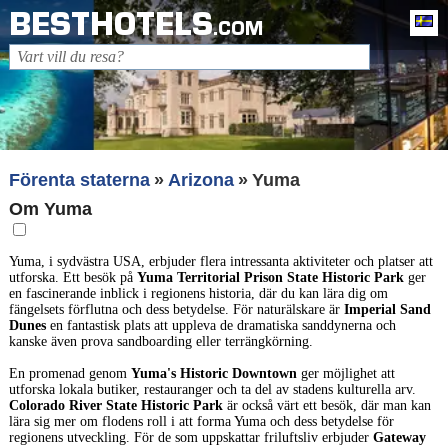
BESTHOTELS
Sv
.COM
Förenta staterna
Arizona
Yuma
Om Yuma
Yuma, i sydvästra USA, erbjuder flera intressanta aktiviteter och platser att
utforska. Ett besök på
Yuma Territorial Prison State Historic Park
ger
en fascinerande inblick i regionens historia, där du kan lära dig om
fängelsets förflutna och dess betydelse. För naturälskare är
Imperial Sand
Dunes
en fantastisk plats att uppleva de dramatiska sanddynerna och
kanske även prova sandboarding eller terrängkörning.
En promenad genom
Yuma's Historic Downtown
ger möjlighet att
utforska lokala butiker, restauranger och ta del av stadens kulturella arv.
Colorado River State Historic Park
är också värt ett besök, där man kan
lära sig mer om flodens roll i att forma Yuma och dess betydelse för
regionens utveckling. För de som uppskattar friluftsliv erbjuder
Gateway