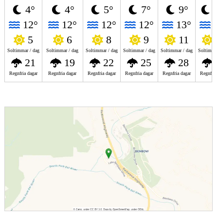
4°
4°
5°
7°
9°
1
12°
12°
12°
12°
13°
1
5
6
8
9
11
Soltimmar / dag
Soltimmar / dag
Soltimmar / dag
Soltimmar / dag
Soltimmar / dag
Soltimmar
21
19
22
25
28
Regnfria dagar
Regnfria dagar
Regnfria dagar
Regnfria dagar
Regnfria dagar
Regnfria