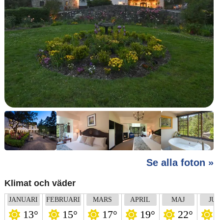
Se alla foton »
Klimat och väder
JANUARI
FEBRUARI
MARS
APRIL
MAJ
JUN
13°
15°
17°
19°
22°
2