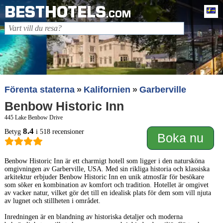
BESTHOTELS
Sv
.COM
Förenta staterna
Kalifornien
Garberville
Benbow Historic Inn
445 Lake Benbow Drive
8.4
Betyg
i 518 recensioner
Boka nu
Benbow Historic Inn är ett charmigt hotell som ligger i den natursköna
omgivningen av Garberville, USA. Med sin rikliga historia och klassiska
arkitektur erbjuder Benbow Historic Inn en unik atmosfär för besökare
som söker en kombination av komfort och tradition. Hotellet är omgivet
av vacker natur, vilket gör det till en idealisk plats för dem som vill njuta
av lugnet och stillheten i området.
Inredningen är en blandning av historiska detaljer och moderna