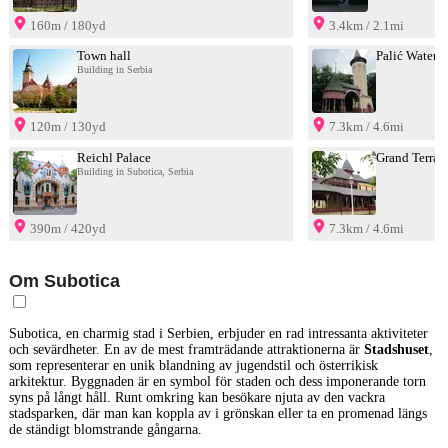
160m / 180yd
3.4km / 2.1mi
Town hall
Palić Water 
Building in Serbia
120m / 130yd
7.3km / 4.6mi
Reichl Palace
Grand Terrac
Building in Subotica, Serbia
390m / 420yd
7.3km / 4.6mi
Om Subotica
Subotica, en charmig stad i Serbien, erbjuder en rad intressanta aktiviteter
och sevärdheter. En av de mest framträdande attraktionerna är
Stadshuset
,
som representerar en unik blandning av jugendstil och österrikisk
arkitektur. Byggnaden är en symbol för staden och dess imponerande torn
syns på långt håll. Runt omkring kan besökare njuta av den vackra
stadsparken, där man kan koppla av i grönskan eller ta en promenad längs
de ständigt blomstrande gångarna.