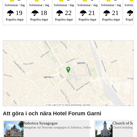
Soltimmar / dag
Soltimmar / dag
Soltimmar / dag
Soltimmar / dag
Soltimmar / dag
Soltimmar
19
18
22
21
21
Regnfria dagar
Regnfria dagar
Regnfria dagar
Regnfria dagar
Regnfria dagar
Regnfria
Att göra i och nära Hotel Forum Garni
Subotica Synagogue
Church of Sain
Hungarian Art Nouveau synagogue in Subotica, Serbia
Church building in 