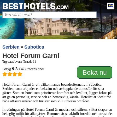
BESTHOTELS
Sv
.COM
Serbien
Subotica
Hotel Forum Garni
Trg cara Jovana Nenada 11
9.3
Betyg
i 422 recensioner
Boka nu
Hotel Forum Garni är ett välkomnande boendealternativ i Subotica,
Serbien, som erbjuder en bekväm och avkopplande atmosfär för sina
gäster. Som ett hotel som prioriterar komfort och kvalitet, ligger fokus på
att ge en personlig service och en hemtrevlig känsla. Hotellet är idealt för
både affärsresenärer och turister som vill utforska området.
Inredningen på Hotel Forum Garni är modern och stilren, vilket skapar en
behaglig miljö för alla gäster. Rummen är smakfullt inredda och utrustade