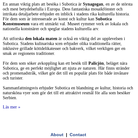
En annan viktig plats att besöka i Subotica är
Synagogan
, en av de största
och mest betydelsefulla i Europa. Dess fantastiska mosaikfönster och
intrikata detaljarbete erbjuder en inblick i stadens rika kulturella historia.
För dem som är intresserade av konst och kultur kan
Subotica
Konstmuseum
vara ett utmärkt val. Museet rymmer verk av lokala och
nationella konstnärer och speglar stadens kulturella arv.
Att utforska
den lokala maten
är också en viktig del av upplevelsen i
Subotica. Stadens kulinariska scen erbjuder olika traditionella rätter,
inklusive grillade köttdelikatesser och bakverk, vilket verkligen ger en
smak av regionens traditioner.
För dem som söker avkoppling kan ett besök till
Palicjön
, beläget nära
Subotica, ge en perfekt möjlighet att njuta av naturen. Här finns stränder
och promenadstråk, vilket gör det till en populär plats för både invånare
och turister.
Sammanfattningsvis erbjuder Subotica en blandning av kultur, historia och
natursköna vyer som gör det till ett attraktivt resmål för alla som besöker
Serbien.
Läs mer »
About
|
Contact