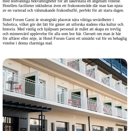
med nödvändiga bekvämligheter för att säkerställa en angenäm vistelse.
Hotellets faciliteter inkluderar även ett frukostområde där man kan njuta
av en varierad och välsmakande frukostbuffé, perfekt för att starta dagen.
Hotel Forum Garni är strategiskt placerat nära viktiga sevärdheter i
Subotica, vilket gör det lätt för gäster att utforska stadens rika kultur och
historia. Med vänlig och hjälpsam personal är målet att skapa en trevlig
och minnesvärd upplevelse för alla som bor här. Oavsett om man är här
för affärer eller nöje, är Hotel Forum Garni ett utmärkt val för en behaglig
vistelse i denna charmiga stad.