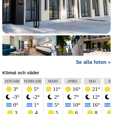
Se alla foton »
Klimat och väder
JANUARI
FEBRUARI
MARS
APRIL
MAJ
JUN
3°
5°
11°
16°
21°
2
-3°
-2°
2°
7°
12°
1
0°
1°
5°
10°
16°
2
3
4
5
6
8