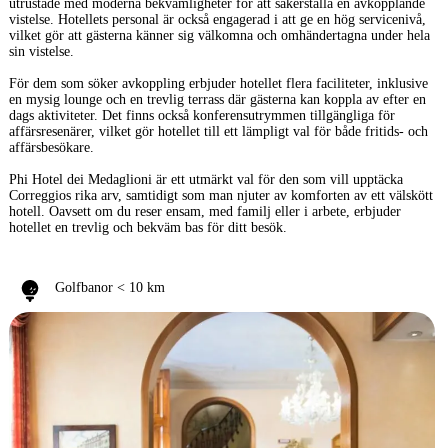
utrustade med moderna bekvämligheter för att säkerställa en avkopplande
vistelse. Hotellets personal är också engagerad i att ge en hög servicenivå,
vilket gör att gästerna känner sig välkomna och omhändertagna under hela
sin vistelse.
För dem som söker avkoppling erbjuder hotellet flera faciliteter, inklusive
en mysig lounge och en trevlig terrass där gästerna kan koppla av efter en
dags aktiviteter. Det finns också konferensutrymmen tillgängliga för
affärsresenärer, vilket gör hotellet till ett lämpligt val för både fritids- och
affärsbesökare.
Phi Hotel dei Medaglioni är ett utmärkt val för den som vill upptäcka
Correggios rika arv, samtidigt som man njuter av komforten av ett välskött
hotell. Oavsett om du reser ensam, med familj eller i arbete, erbjuder
hotellet en trevlig och bekväm bas för ditt besök.
Golfbanor < 10 km