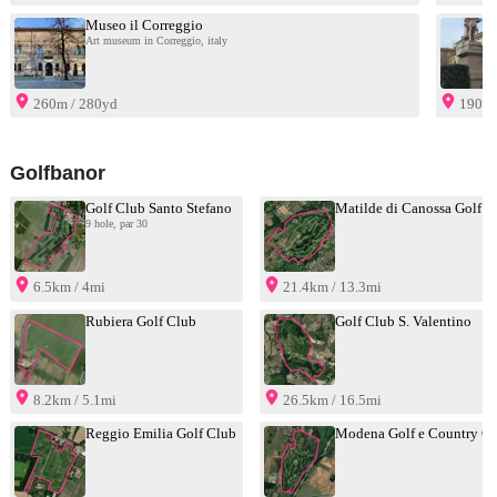
Museo il Correggio
Art museum in Correggio, italy
260m / 280yd
190m 
Golfbanor
Golf Club Santo Stefano
Matilde di Canossa Golf C
9 hole, par 30
6.5km / 4mi
21.4km / 13.3mi
Rubiera Golf Club
Golf Club S. Valentino
8.2km / 5.1mi
26.5km / 16.5mi
Reggio Emilia Golf Club
Modena Golf e Country C