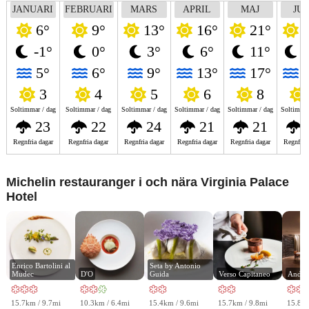
JANUARI
FEBRUARI
MARS
APRIL
MAJ
JUN
6°
9°
13°
16°
21°
2
-1°
0°
3°
6°
11°
1
5°
6°
9°
13°
17°
2
3
4
5
6
8
Soltimmar / dag
Soltimmar / dag
Soltimmar / dag
Soltimmar / dag
Soltimmar / dag
Soltimmar
23
22
24
21
21
Regnfria dagar
Regnfria dagar
Regnfria dagar
Regnfria dagar
Regnfria dagar
Regnfria
Michelin restauranger i och nära Virginia Palace
Hotel
Enrico Bartolini al 
Seta by Antonio 
Mudec
D'O
Guida
Verso Capitaneo
Andre
15.7km / 9.7mi
10.3km / 6.4mi
15.4km / 9.6mi
15.7km / 9.8mi
15.8km