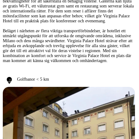
bekvämligheter för att säkerställa en behaglig vistelse. Gästerna kan njuta
av gratis Wi-Fi, ett välutrustat gym samt en restaurang som serverar lokala
och internationella rätter. För dem som reser i affärer finns det
mötesfaciliteter som kan anpassas efter behov, vilket gör Virginia Palace
Hotel till en praktisk plats för konferenser och evenemang.
Beläget i närheten av flera viktiga transportförbindelser, är hotellet ett
utmärkt utgångspunkt för att utforska de omgivande områdena, inklusive
Milano och dess många sevärdheter. Virginia Palace Hotel strävar efter att
erbjuda en avkopplande och trevlig upplevelse för alla sina gäster, vilket
gör det till ett attraktivt val för deras vistelse i regionen. Med sin
kombination av komfort och service är Virginia Palace Hotel en plats där
man kommer att känna sig välkommen och omhändertagen.
Golfbanor < 5 km