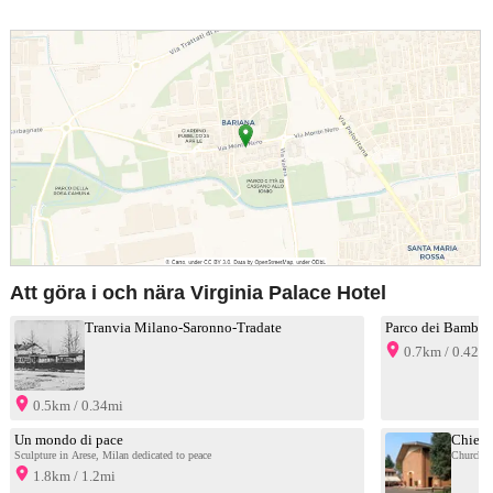
Att göra i och nära Virginia Palace Hotel
Tranvia Milano-Saronno-Tradate
Parco dei Bambin
0.7km / 0.42m
0.5km / 0.34mi
Un mondo di pace
Chiesa
Sculpture in Arese, Milan dedicated to peace
Church in
1.8km / 1.2mi