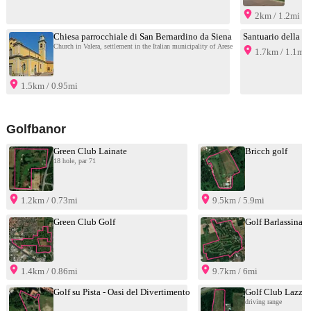
2km / 1.2mi
Chiesa parrocchiale di San Bernardino da Siena
Santuario della B
Church in Valera, settlement in the Italian municipality of Arese
1.7km / 1.1mi
1.5km / 0.95mi
Golfbanor
Green Club Lainate
Bricch golf
18 hole, par 71
1.2km / 0.73mi
9.5km / 5.9mi
Green Club Golf
Golf Barlassina 
1.4km / 0.86mi
9.7km / 6mi
Golf su Pista - Oasi del Divertimento
Golf Club Lazzat
driving range