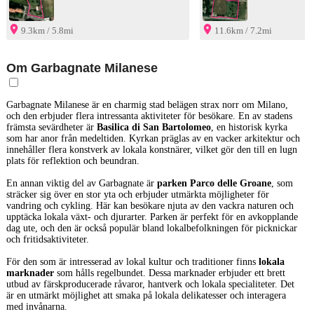
9.3km / 5.8mi
11.6km / 7.2mi
Om Garbagnate Milanese
Garbagnate Milanese är en charmig stad belägen strax norr om Milano,
och den erbjuder flera intressanta aktiviteter för besökare. En av stadens
främsta sevärdheter är
Basilica di San Bartolomeo
, en historisk kyrka
som har anor från medeltiden. Kyrkan präglas av en vacker arkitektur och
innehåller flera konstverk av lokala konstnärer, vilket gör den till en lugn
plats för reflektion och beundran.
En annan viktig del av Garbagnate är
parken Parco delle Groane
, som
sträcker sig över en stor yta och erbjuder utmärkta möjligheter för
vandring och cykling. Här kan besökare njuta av den vackra naturen och
upptäcka lokala växt- och djurarter. Parken är perfekt för en avkopplande
dag ute, och den är också populär bland lokalbefolkningen för picknickar
och fritidsaktiviteter.
För den som är intresserad av lokal kultur och traditioner finns
lokala
marknader
som hålls regelbundet. Dessa marknader erbjuder ett brett
utbud av färskproducerade råvaror, hantverk och lokala specialiteter. Det
är en utmärkt möjlighet att smaka på lokala delikatesser och interagera
med invånarna.